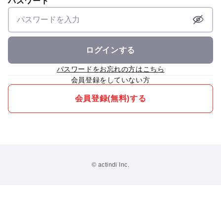
パスワード
ログインする
パスワードをお忘れの方はこちら
会員登録をしていない方
会員登録(無料)する
© actindi Inc.