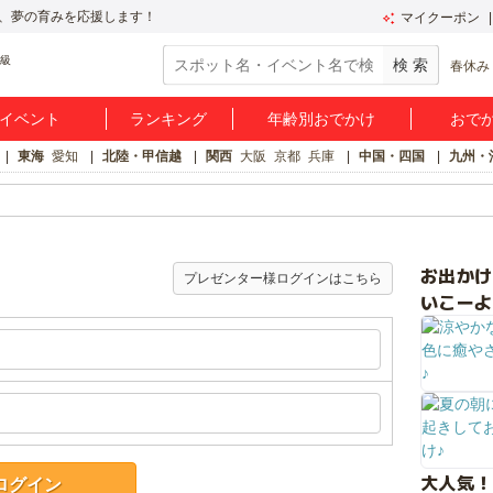
、夢の育みを応援します！
マイクーポン
春休み
イベント
ランキング
年齢別おでかけ
おで
東海
愛知
北陸・甲信越
関西
大阪
京都
兵庫
中国・四国
九州・
お出か
プレゼンター様ログインはこちら
いこーよ
大人気！