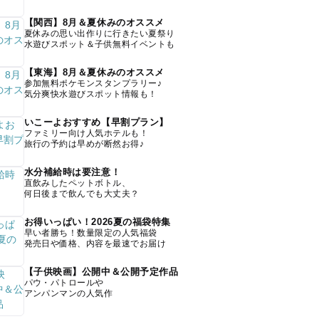
【関西】8月＆夏休みのオススメ
夏休みの思い出作りに行きたい夏祭り
水遊びスポット＆子供無料イベントも
【東海】8月＆夏休みのオススメ
参加無料ポケモンスタンプラリー♪
気分爽快水遊びスポット情報も！
いこーよおすすめ【早割プラン】
ファミリー向け人気ホテルも！
旅行の予約は早めが断然お得♪
水分補給時は要注意！
直飲みしたペットボトル、
何日後まで飲んでも大丈夫？
お得いっぱい！2026夏の福袋特集
早い者勝ち！数量限定の人気福袋
発売日や価格、内容を最速でお届け
【子供映画】公開中＆公開予定作品
パウ・パトロールや
アンパンマンの人気作