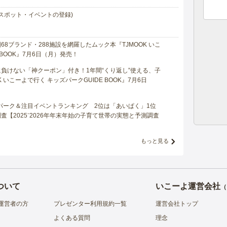
スポット・イベントの登録)
8ブランド・288施設を網羅したムック本『TJMOOK いこ
 BOOK』7月6日（月）発売！
負けない「神クーポン」付き！1年間“くり返し”使える、子
 いこーよで行く キッズパークGUIDE BOOK』7月6日
マパーク＆注目イベントランキング 2位は「あいぱく」1位
【2025⁻2026年年末年始の子育て世帯の実態と予測調査
もっと見る
ついて
いこーよ運営会社
（
運営者の方
プレゼンター利用規約一覧
運営会社トップ
よくある質問
理念