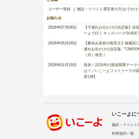
ユーザー登録
施設・イベント運営者の方(おでかけ
お知らせ
2026年07月06日
【子連れお出かけの決定版】全国6
ーよで行く キッズパークGUIDE
2026年05月28日
【夏休み直前の救世主】物価高に
連れお出かけの決定版『TJMOOK
（月）発売！
2026年01月10日
発表！2026年の新規開業テー
は？／いこーよファミリーラボ調査
第1弾】
いこーよに
施設・イベント
利用規約一覧