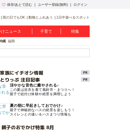
保存/あとで読む
ユーザー登録(無料)
ログイン
雨の日でもOK
動物とふれあう
1日中遊べるスポット
かけニュース
子育て
特集
沖縄
福岡
け家族にイチオシ情報
とりっぷ 注目記事
涼やかな音色に癒やされる♪
この夏は浴衣を着て風鈴市・まつりへ！
親子で絵付け体験や絶景を満喫しよう
夏の朝に早起きしておでかけ♪
親子で神秘的なハスの絶景を楽しもう！
スイレンとの違い＆ハスまつり情報も
 親子のおでかけ特集 8月