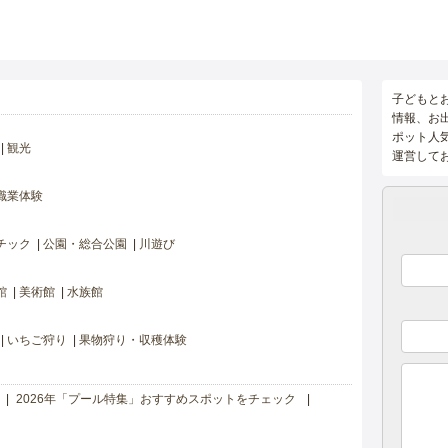
子どもと
情報、お
ポット人
観光
運営して
職業体験
チック
公園・総合公園
川遊び
館
美術館
水族館
いちご狩り
果物狩り・収穫体験
2026年「プール特集」おすすめスポットをチェック