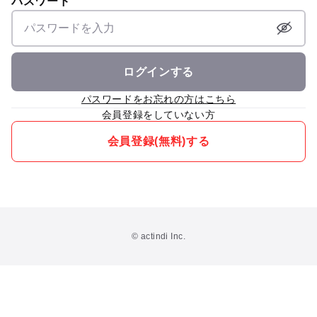
パスワード
ログインする
パスワードをお忘れの方はこちら
会員登録をしていない方
会員登録(無料)する
© actindi Inc.