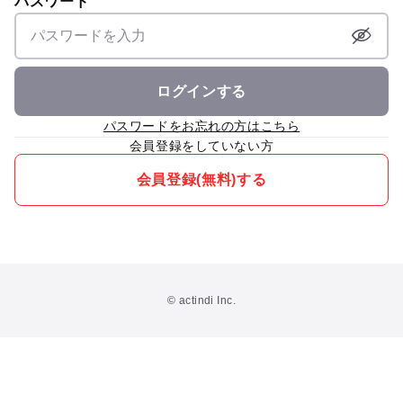
パスワード
ログインする
パスワードをお忘れの方はこちら
会員登録をしていない方
会員登録(無料)する
© actindi Inc.