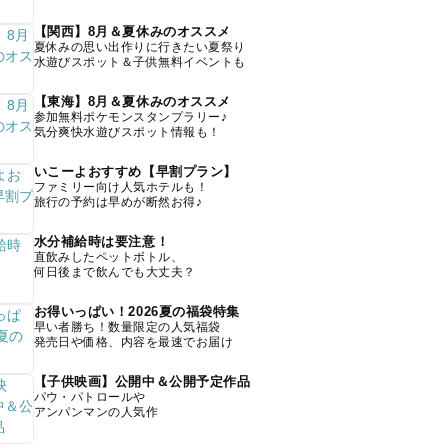
【関西】8月＆夏休みのオススメ
夏休みの思い出作りに行きたい夏祭り
水遊びスポット＆子供無料イベントも
【東海】8月＆夏休みのオススメ
参加無料ポケモンスタンプラリー♪
気分爽快水遊びスポット情報も！
いこーよおすすめ【早割プラン】
ファミリー向け人気ホテルも！
旅行の予約は早めが断然お得♪
水分補給時は要注意！
直飲みしたペットボトル、
何日後まで飲んでも大丈夫？
お得いっぱい！2026夏の福袋特集
早い者勝ち！数量限定の人気福袋
発売日や価格、内容を最速でお届け
【子供映画】公開中＆公開予定作品
パウ・パトロールや
アンパンマンの人気作