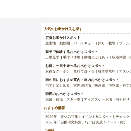
人気のお出かけ先を探す
定番お出かけスポット
遊園地
動物園
バーベキュー
釣り
牧場
プール
親子で体験するお出かけスポット
工場見学
手作り体験
動物とふれあう
収穫体験
お得に一日中遊べるお出かけスポット
お得なクーポン
無料で遊べる
駐車場無料
アスレ
雨の日におすすめ室内・屋内お出かけスポット
雨でも楽しめる
室内遊び場
映画館
博物館・科学
季節のお出かけスポット
温泉・銭湯
スキー場
アイススケート場
潮干狩り
おすすめ情報
2026年「夏休み特集」イベント&スポットをチェック
2026年「自由研究特集」行けば完成！イベント紹介
ご登録