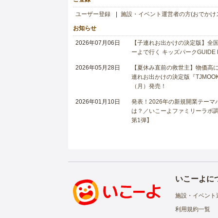
ユーザー登録
施設・イベント運営者の方(おでかけ
お知らせ
2026年07月06日
【子連れお出かけの決定版】全国6
ーよで行く キッズパークGUIDE
2026年05月28日
【夏休み直前の救世主】物価高に
連れお出かけの決定版『TJMOOK
（月）発売！
2026年01月10日
発表！2026年の新規開業テー
は？／いこーよファミリーラボ調査
第1弾】
いこーよに
施設・イベント
利用規約一覧