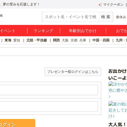
、夢の育みを応援します！
マイクーポン
春休み
イベント
ランキング
年齢別おでかけ
おで
東海
愛知
北陸・甲信越
関西
大阪
京都
兵庫
中国・四国
九州・
お出か
プレゼンター様ログインはこちら
いこーよ
大人気！