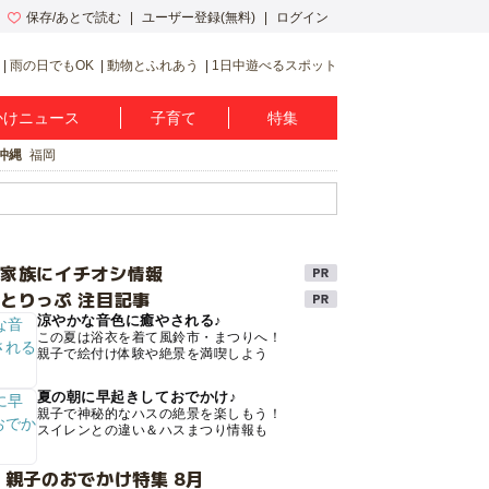
保存/あとで読む
ユーザー登録(無料)
ログイン
雨の日でもOK
動物とふれあう
1日中遊べるスポット
かけニュース
子育て
特集
沖縄
福岡
け家族にイチオシ情報
とりっぷ 注目記事
涼やかな音色に癒やされる♪
この夏は浴衣を着て風鈴市・まつりへ！
親子で絵付け体験や絶景を満喫しよう
夏の朝に早起きしておでかけ♪
親子で神秘的なハスの絶景を楽しもう！
スイレンとの違い＆ハスまつり情報も
 親子のおでかけ特集 8月