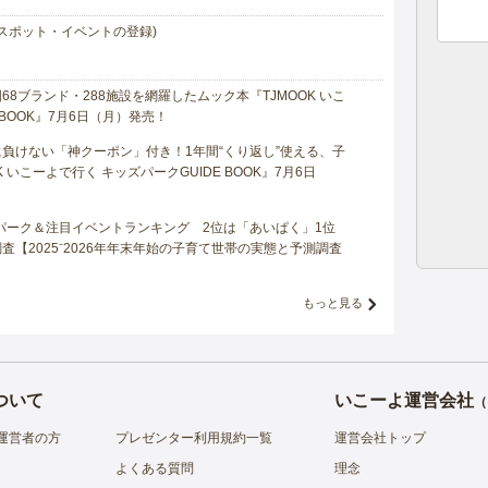
スポット・イベントの登録)
8ブランド・288施設を網羅したムック本『TJMOOK いこ
 BOOK』7月6日（月）発売！
負けない「神クーポン」付き！1年間“くり返し”使える、子
 いこーよで行く キッズパークGUIDE BOOK』7月6日
マパーク＆注目イベントランキング 2位は「あいぱく」1位
【2025⁻2026年年末年始の子育て世帯の実態と予測調査
もっと見る
ついて
いこーよ運営会社
（
運営者の方
プレゼンター利用規約一覧
運営会社トップ
よくある質問
理念