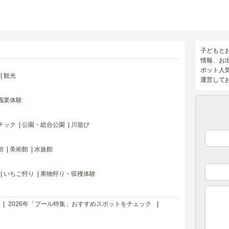
子どもと
情報、お
ポット人
観光
運営して
職業体験
チック
公園・総合公園
川遊び
館
美術館
水族館
いちご狩り
果物狩り・収穫体験
2026年「プール特集」おすすめスポットをチェック