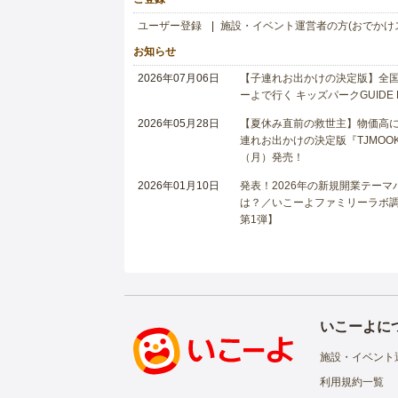
ユーザー登録
施設・イベント運営者の方(おでかけ
お知らせ
2026年07月06日
【子連れお出かけの決定版】全国6
ーよで行く キッズパークGUIDE
2026年05月28日
【夏休み直前の救世主】物価高に
連れお出かけの決定版『TJMOOK
（月）発売！
2026年01月10日
発表！2026年の新規開業テー
は？／いこーよファミリーラボ調査
第1弾】
いこーよに
施設・イベント
利用規約一覧