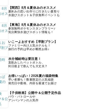
【関西】8月＆夏休みのオススメ
夏休みの思い出作りに行きたい夏祭り
水遊びスポット＆子供無料イベントも
【東海】8月＆夏休みのオススメ
参加無料ポケモンスタンプラリー♪
気分爽快水遊びスポット情報も！
いこーよおすすめ【早割プラン】
ファミリー向け人気ホテルも！
旅行の予約は早めが断然お得♪
水分補給時は要注意！
直飲みしたペットボトル、
何日後まで飲んでも大丈夫？
お得いっぱい！2026夏の福袋特集
早い者勝ち！数量限定の人気福袋
発売日や価格、内容を最速でお届け
【子供映画】公開中＆公開予定作品
パウ・パトロールや
アンパンマンの人気作