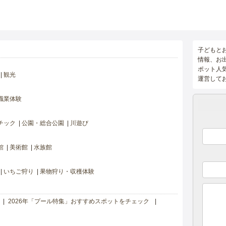
子どもと
情報、お
ポット人
観光
運営して
職業体験
チック
公園・総合公園
川遊び
館
美術館
水族館
いちご狩り
果物狩り・収穫体験
2026年「プール特集」おすすめスポットをチェック