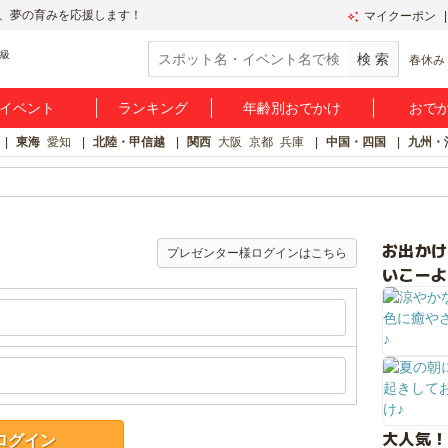
、夢の育みを応援します！
マイクーポン
春休み
イベント
ランキング
年齢別おでかけ
おで
東海
愛知
北陸・甲信越
関西
大阪
京都
兵庫
中国・四国
九州・
お出か
プレゼンター様ログインはこちら
いこーよ
大人気！