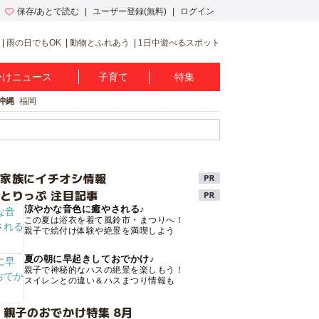
保存/あとで読む
ユーザー登録(無料)
ログイン
雨の日でもOK
動物とふれあう
1日中遊べるスポット
かけニュース
子育て
特集
沖縄
福岡
け家族にイチオシ情報
とりっぷ 注目記事
涼やかな音色に癒やされる♪
この夏は浴衣を着て風鈴市・まつりへ！
親子で絵付け体験や絶景を満喫しよう
夏の朝に早起きしておでかけ♪
親子で神秘的なハスの絶景を楽しもう！
スイレンとの違い＆ハスまつり情報も
 親子のおでかけ特集 8月