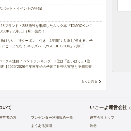
スポット・イベントの登録)
8ブランド・288施設を網羅したムック本『TJMOOK いこ
 BOOK』7月6日（月）発売！
負けない「神クーポン」付き！1年間“くり返し”使える、子
 いこーよで行く キッズパークGUIDE BOOK』7月6日
マパーク＆注目イベントランキング 2位は「あいぱく」1位
【2025⁻2026年年末年始の子育て世帯の実態と予測調査
もっと見る
ついて
いこーよ運営会社
（
運営者の方
プレゼンター利用規約一覧
運営会社トップ
よくある質問
理念