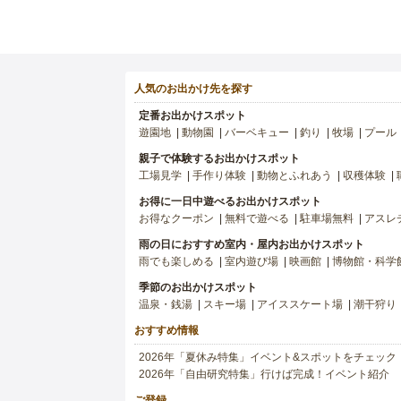
人気のお出かけ先を探す
定番お出かけスポット
遊園地
動物園
バーベキュー
釣り
牧場
プール
親子で体験するお出かけスポット
工場見学
手作り体験
動物とふれあう
収穫体験
お得に一日中遊べるお出かけスポット
お得なクーポン
無料で遊べる
駐車場無料
アスレ
雨の日におすすめ室内・屋内お出かけスポット
雨でも楽しめる
室内遊び場
映画館
博物館・科学
季節のお出かけスポット
温泉・銭湯
スキー場
アイススケート場
潮干狩り
おすすめ情報
2026年「夏休み特集」イベント&スポットをチェック
2026年「自由研究特集」行けば完成！イベント紹介
ご登録