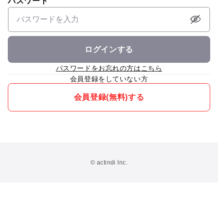
パスワード
ログインする
パスワードをお忘れの方はこちら
会員登録をしていない方
会員登録(無料)する
© actindi Inc.