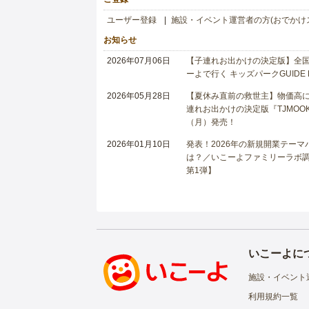
ユーザー登録
施設・イベント運営者の方(おでかけ
お知らせ
2026年07月06日
【子連れお出かけの決定版】全国6
ーよで行く キッズパークGUIDE
2026年05月28日
【夏休み直前の救世主】物価高に
連れお出かけの決定版『TJMOOK
（月）発売！
2026年01月10日
発表！2026年の新規開業テー
は？／いこーよファミリーラボ調査
第1弾】
いこーよに
施設・イベント
利用規約一覧