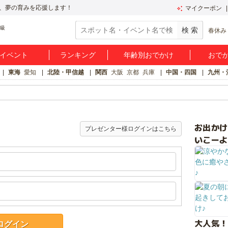
、夢の育みを応援します！
マイクーポン
春休み
イベント
ランキング
年齢別おでかけ
おで
東海
愛知
北陸・甲信越
関西
大阪
京都
兵庫
中国・四国
九州・
お出か
プレゼンター様ログインはこちら
いこーよ
大人気！