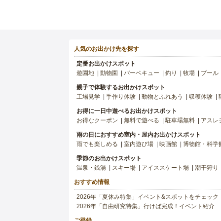
人気のお出かけ先を探す
定番お出かけスポット
遊園地
動物園
バーベキュー
釣り
牧場
プール
親子で体験するお出かけスポット
工場見学
手作り体験
動物とふれあう
収穫体験
お得に一日中遊べるお出かけスポット
お得なクーポン
無料で遊べる
駐車場無料
アスレ
雨の日におすすめ室内・屋内お出かけスポット
雨でも楽しめる
室内遊び場
映画館
博物館・科学
季節のお出かけスポット
温泉・銭湯
スキー場
アイススケート場
潮干狩り
おすすめ情報
2026年「夏休み特集」イベント&スポットをチェック
2026年「自由研究特集」行けば完成！イベント紹介
ご登録