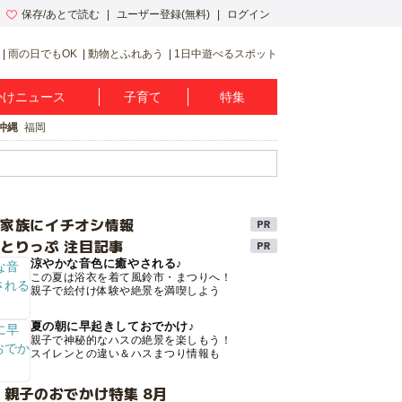
保存/あとで読む
ユーザー登録(無料)
ログイン
雨の日でもOK
動物とふれあう
1日中遊べるスポット
かけニュース
子育て
特集
沖縄
福岡
け家族にイチオシ情報
とりっぷ 注目記事
涼やかな音色に癒やされる♪
この夏は浴衣を着て風鈴市・まつりへ！
親子で絵付け体験や絶景を満喫しよう
夏の朝に早起きしておでかけ♪
親子で神秘的なハスの絶景を楽しもう！
スイレンとの違い＆ハスまつり情報も
 親子のおでかけ特集 8月