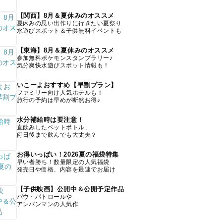
【関西】8月＆夏休みのオススメ
夏休みの思い出作りに行きたい夏祭り
水遊びスポット＆子供無料イベントも
【東海】8月＆夏休みのオススメ
参加無料ポケモンスタンプラリー♪
気分爽快水遊びスポット情報も！
いこーよおすすめ【早割プラン】
ファミリー向け人気ホテルも！
旅行の予約は早めが断然お得♪
水分補給時は要注意！
直飲みしたペットボトル、
何日後まで飲んでも大丈夫？
お得いっぱい！2026夏の福袋特集
早い者勝ち！数量限定の人気福袋
発売日や価格、内容を最速でお届け
【子供映画】公開中＆公開予定作品
パウ・パトロールや
アンパンマンの人気作