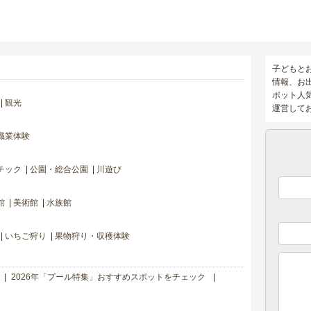
子どもと
情報、お
ポット人
観光
運営して
職業体験
チック
公園・総合公園
川遊び
館
美術館
水族館
いちご狩り
果物狩り・収穫体験
2026年「プール特集」おすすめスポットをチェック