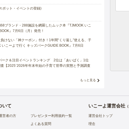
スポット・イベントの登録)
8ブランド・288施設を網羅したムック本『TJMOOK いこ
 BOOK』7月6日（月）発売！
負けない「神クーポン」付き！1年間“くり返し”使える、子
 いこーよで行く キッズパークGUIDE BOOK』7月6日
マパーク＆注目イベントランキング 2位は「あいぱく」1位
【2025⁻2026年年末年始の子育て世帯の実態と予測調査
もっと見る
ついて
いこーよ運営会社
（
運営者の方
プレゼンター利用規約一覧
運営会社トップ
よくある質問
理念