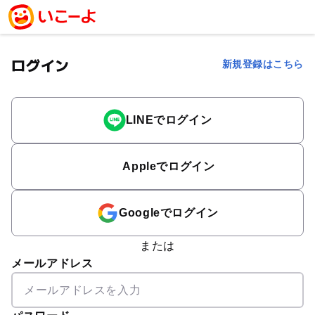
ログイン
新規登録はこちら
LINEでログイン
Appleでログイン
Googleでログイン
または
メールアドレス