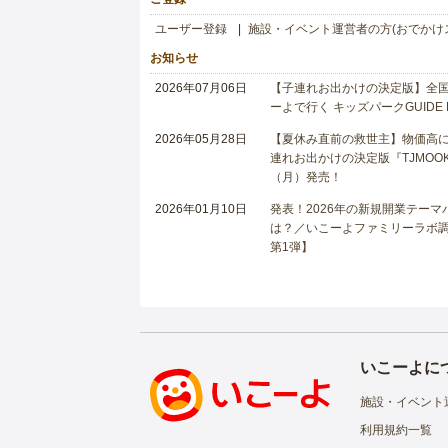
ユーザー登録
施設・イベント運営者の方(おでかけ
お知らせ
2026年07月06日
【子連れお出かけの決定版】全国6
ーよで行く キッズパークGUIDE
2026年05月28日
【夏休み直前の救世主】物価高に
連れお出かけの決定版『TJMOOK
（月）発売！
2026年01月10日
発表！2026年の新規開業テー
は？／いこーよファミリーラボ調査
第1弾】
いこーよに
施設・イベント
利用規約一覧