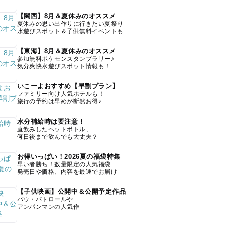
【関西】8月＆夏休みのオススメ
夏休みの思い出作りに行きたい夏祭り
水遊びスポット＆子供無料イベントも
【東海】8月＆夏休みのオススメ
参加無料ポケモンスタンプラリー♪
気分爽快水遊びスポット情報も！
いこーよおすすめ【早割プラン】
ファミリー向け人気ホテルも！
旅行の予約は早めが断然お得♪
水分補給時は要注意！
直飲みしたペットボトル、
何日後まで飲んでも大丈夫？
お得いっぱい！2026夏の福袋特集
早い者勝ち！数量限定の人気福袋
発売日や価格、内容を最速でお届け
【子供映画】公開中＆公開予定作品
パウ・パトロールや
アンパンマンの人気作