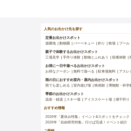
人気のお出かけ先を探す
定番お出かけスポット
遊園地
動物園
バーベキュー
釣り
牧場
プール
親子で体験するお出かけスポット
工場見学
手作り体験
動物とふれあう
収穫体験
お得に一日中遊べるお出かけスポット
お得なクーポン
無料で遊べる
駐車場無料
アスレ
雨の日におすすめ室内・屋内お出かけスポット
雨でも楽しめる
室内遊び場
映画館
博物館・科学
季節のお出かけスポット
温泉・銭湯
スキー場
アイススケート場
潮干狩り
おすすめ情報
2026年「夏休み特集」イベント&スポットをチェック
2026年「自由研究特集」行けば完成！イベント紹介
ご登録