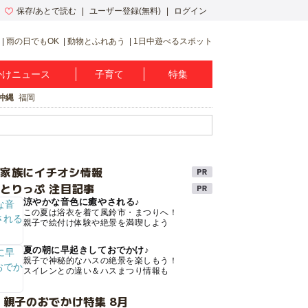
保存/あとで読む
ユーザー登録(無料)
ログイン
雨の日でもOK
動物とふれあう
1日中遊べるスポット
かけニュース
子育て
特集
沖縄
福岡
け家族にイチオシ情報
とりっぷ 注目記事
涼やかな音色に癒やされる♪
この夏は浴衣を着て風鈴市・まつりへ！
親子で絵付け体験や絶景を満喫しよう
夏の朝に早起きしておでかけ♪
親子で神秘的なハスの絶景を楽しもう！
スイレンとの違い＆ハスまつり情報も
 親子のおでかけ特集 8月