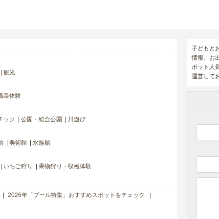
子どもと
情報、お
ポット人
観光
運営して
職業体験
チック
公園・総合公園
川遊び
館
美術館
水族館
いちご狩り
果物狩り・収穫体験
2026年「プール特集」おすすめスポットをチェック