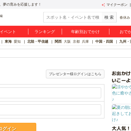
、夢の育みを応援します！
マイクーポン
春休み
イベント
ランキング
年齢別おでかけ
おで
東海
愛知
北陸・甲信越
関西
大阪
京都
兵庫
中国・四国
九州・
お出か
プレゼンター様ログインはこちら
いこーよ
大人気！