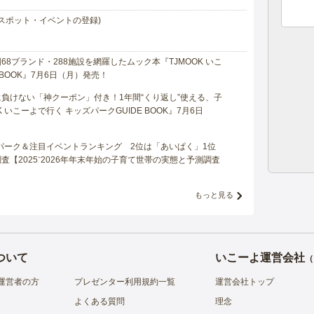
スポット・イベントの登録)
8ブランド・288施設を網羅したムック本『TJMOOK いこ
 BOOK』7月6日（月）発売！
負けない「神クーポン」付き！1年間“くり返し”使える、子
 いこーよで行く キッズパークGUIDE BOOK』7月6日
マパーク＆注目イベントランキング 2位は「あいぱく」1位
【2025⁻2026年年末年始の子育て世帯の実態と予測調査
もっと見る
ついて
いこーよ運営会社
（
運営者の方
プレゼンター利用規約一覧
運営会社トップ
よくある質問
理念