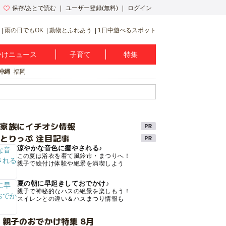
保存/あとで読む
ユーザー登録(無料)
ログイン
雨の日でもOK
動物とふれあう
1日中遊べるスポット
かけニュース
子育て
特集
沖縄
福岡
け家族にイチオシ情報
とりっぷ 注目記事
涼やかな音色に癒やされる♪
この夏は浴衣を着て風鈴市・まつりへ！
親子で絵付け体験や絶景を満喫しよう
夏の朝に早起きしておでかけ♪
親子で神秘的なハスの絶景を楽しもう！
スイレンとの違い＆ハスまつり情報も
 親子のおでかけ特集 8月