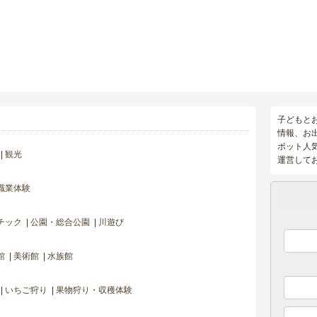
子どもと
情報、お
ポット人
観光
運営して
職業体験
チック
公園・総合公園
川遊び
館
美術館
水族館
いちご狩り
果物狩り・収穫体験