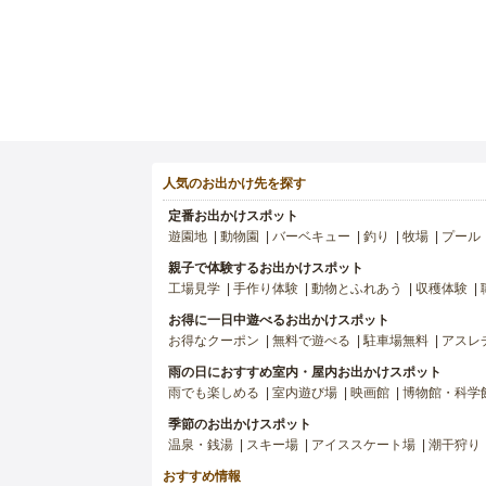
人気のお出かけ先を探す
定番お出かけスポット
遊園地
動物園
バーベキュー
釣り
牧場
プール
親子で体験するお出かけスポット
工場見学
手作り体験
動物とふれあう
収穫体験
お得に一日中遊べるお出かけスポット
お得なクーポン
無料で遊べる
駐車場無料
アスレ
雨の日におすすめ室内・屋内お出かけスポット
雨でも楽しめる
室内遊び場
映画館
博物館・科学
季節のお出かけスポット
温泉・銭湯
スキー場
アイススケート場
潮干狩り
おすすめ情報