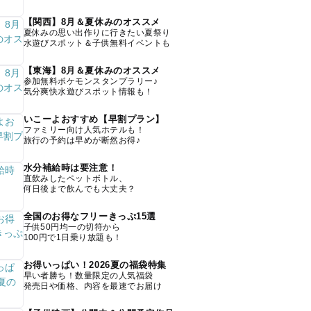
【関西】8月＆夏休みのオススメ
夏休みの思い出作りに行きたい夏祭り
水遊びスポット＆子供無料イベントも
【東海】8月＆夏休みのオススメ
参加無料ポケモンスタンプラリー♪
気分爽快水遊びスポット情報も！
いこーよおすすめ【早割プラン】
ファミリー向け人気ホテルも！
旅行の予約は早めが断然お得♪
水分補給時は要注意！
直飲みしたペットボトル、
何日後まで飲んでも大丈夫？
全国のお得なフリーきっぷ15選
子供50円均一の切符から
100円で1日乗り放題も！
お得いっぱい！2026夏の福袋特集
早い者勝ち！数量限定の人気福袋
発売日や価格、内容を最速でお届け