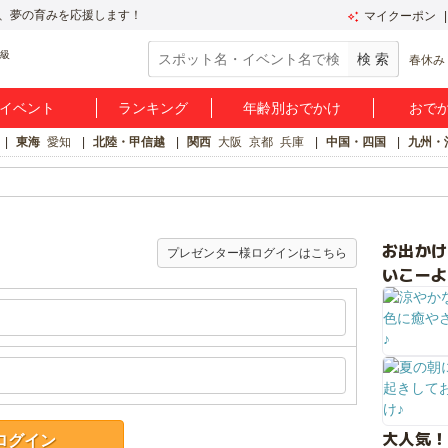
、夢の育みを応援します！
マイクーポン
春休み
イベント
ランキング
年齢別おでかけ
おで
東海
愛知
北陸・甲信越
関西
大阪
京都
兵庫
中国・四国
九州・
お出か
プレゼンター様ログインはこちら
いこーよ
大人気！