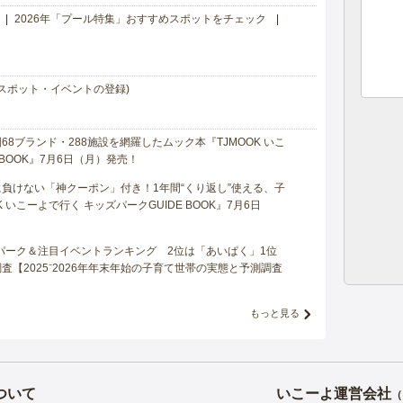
2026年「プール特集」おすすめスポットをチェック
スポット・イベントの登録)
8ブランド・288施設を網羅したムック本『TJMOOK いこ
 BOOK』7月6日（月）発売！
負けない「神クーポン」付き！1年間“くり返し”使える、子
 いこーよで行く キッズパークGUIDE BOOK』7月6日
マパーク＆注目イベントランキング 2位は「あいぱく」1位
【2025⁻2026年年末年始の子育て世帯の実態と予測調査
もっと見る
ついて
いこーよ運営会社
（