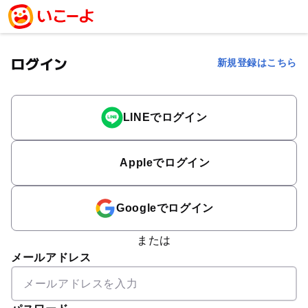
ログイン
新規登録はこちら
LINEでログイン
Appleでログイン
Googleでログイン
または
メールアドレス