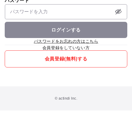
パスワード
ログインする
パスワードをお忘れの方はこちら
会員登録をしていない方
会員登録(無料)する
© actindi Inc.