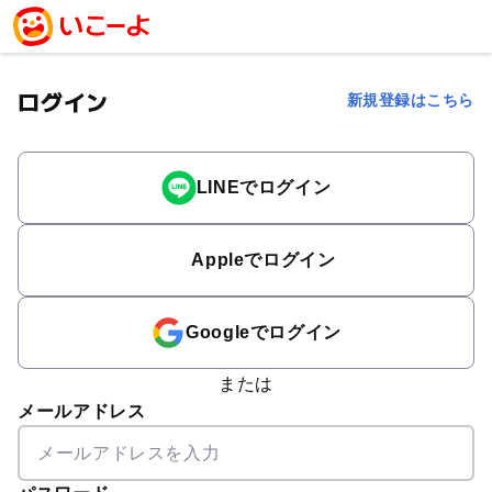
ログイン
新規登録はこちら
LINEでログイン
Appleでログイン
Googleでログイン
または
メールアドレス