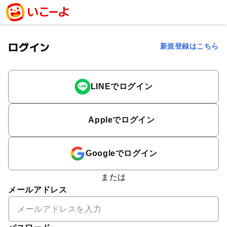
ログイン
新規登録はこちら
LINEでログイン
Appleでログイン
Googleでログイン
または
メールアドレス