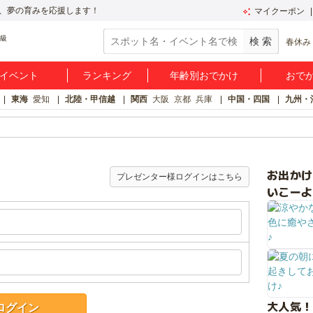
、夢の育みを応援します！
マイクーポン
春休み
イベント
ランキング
年齢別おでかけ
おで
東海
愛知
北陸・甲信越
関西
大阪
京都
兵庫
中国・四国
九州・
お出か
プレゼンター様ログインはこちら
いこーよ
大人気！