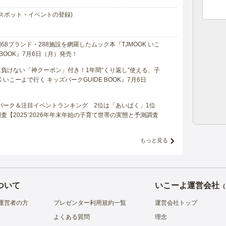
スポット・イベントの登録)
8ブランド・288施設を網羅したムック本『TJMOOK いこ
 BOOK』7月6日（月）発売！
負けない「神クーポン」付き！1年間“くり返し”使える、子
 いこーよで行く キッズパークGUIDE BOOK』7月6日
マパーク＆注目イベントランキング 2位は「あいぱく」1位
【2025⁻2026年年末年始の子育て世帯の実態と予測調査
もっと見る
ついて
いこーよ運営会社
（
運営者の方
プレゼンター利用規約一覧
運営会社トップ
よくある質問
理念