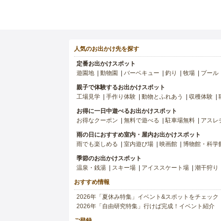
人気のお出かけ先を探す
定番お出かけスポット
遊園地
動物園
バーベキュー
釣り
牧場
プール
親子で体験するお出かけスポット
工場見学
手作り体験
動物とふれあう
収穫体験
お得に一日中遊べるお出かけスポット
お得なクーポン
無料で遊べる
駐車場無料
アスレ
雨の日におすすめ室内・屋内お出かけスポット
雨でも楽しめる
室内遊び場
映画館
博物館・科学
季節のお出かけスポット
温泉・銭湯
スキー場
アイススケート場
潮干狩り
おすすめ情報
2026年「夏休み特集」イベント&スポットをチェック
2026年「自由研究特集」行けば完成！イベント紹介
ご登録