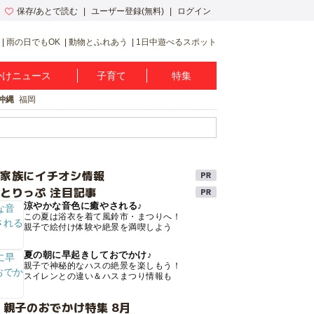
保存/あとで読む
ユーザー登録(無料)
ログイン
雨の日でもOK
動物とふれあう
1日中遊べるスポット
かけニュース
子育て
特集
沖縄
福岡
け家族にイチオシ情報
とりっぷ 注目記事
涼やかな音色に癒やされる♪
この夏は浴衣を着て風鈴市・まつりへ！
親子で絵付け体験や絶景を満喫しよう
夏の朝に早起きしておでかけ♪
親子で神秘的なハスの絶景を楽しもう！
スイレンとの違い＆ハスまつり情報も
 親子のおでかけ特集 8月