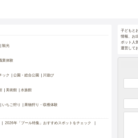
子どもと
情報、お
ポット人
観光
運営して
職業体験
チック
公園・総合公園
川遊び
館
美術館
水族館
いちご狩り
果物狩り・収穫体験
2026年「プール特集」おすすめスポットをチェック