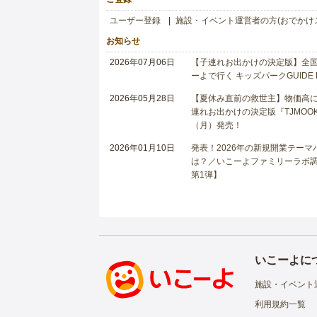
ユーザー登録
施設・イベント運営者の方(おでかけ
お知らせ
2026年07月06日
【子連れお出かけの決定版】全国6
ーよで行く キッズパークGUIDE
2026年05月28日
【夏休み直前の救世主】物価高に
連れお出かけの決定版『TJMOOK
（月）発売！
2026年01月10日
発表！2026年の新規開業テー
は？／いこーよファミリーラボ調査
第1弾】
いこーよに
施設・イベント
利用規約一覧