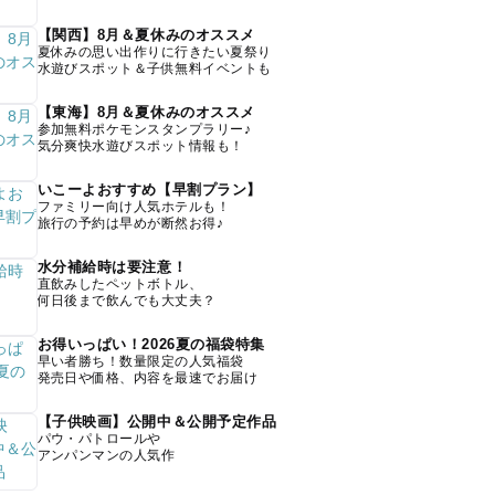
【関西】8月＆夏休みのオススメ
夏休みの思い出作りに行きたい夏祭り
水遊びスポット＆子供無料イベントも
【東海】8月＆夏休みのオススメ
参加無料ポケモンスタンプラリー♪
気分爽快水遊びスポット情報も！
いこーよおすすめ【早割プラン】
ファミリー向け人気ホテルも！
旅行の予約は早めが断然お得♪
水分補給時は要注意！
直飲みしたペットボトル、
何日後まで飲んでも大丈夫？
お得いっぱい！2026夏の福袋特集
早い者勝ち！数量限定の人気福袋
発売日や価格、内容を最速でお届け
【子供映画】公開中＆公開予定作品
パウ・パトロールや
アンパンマンの人気作