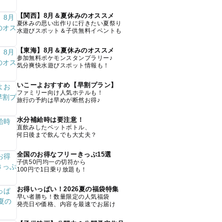
【関西】8月＆夏休みのオススメ
夏休みの思い出作りに行きたい夏祭り
水遊びスポット＆子供無料イベントも
【東海】8月＆夏休みのオススメ
参加無料ポケモンスタンプラリー♪
気分爽快水遊びスポット情報も！
いこーよおすすめ【早割プラン】
ファミリー向け人気ホテルも！
旅行の予約は早めが断然お得♪
水分補給時は要注意！
直飲みしたペットボトル、
何日後まで飲んでも大丈夫？
全国のお得なフリーきっぷ15選
子供50円均一の切符から
100円で1日乗り放題も！
お得いっぱい！2026夏の福袋特集
早い者勝ち！数量限定の人気福袋
発売日や価格、内容を最速でお届け