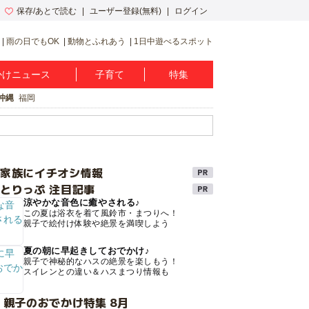
保存/あとで読む
ユーザー登録(無料)
ログイン
雨の日でもOK
動物とふれあう
1日中遊べるスポット
かけニュース
子育て
特集
沖縄
福岡
け家族にイチオシ情報
とりっぷ 注目記事
涼やかな音色に癒やされる♪
この夏は浴衣を着て風鈴市・まつりへ！
親子で絵付け体験や絶景を満喫しよう
夏の朝に早起きしておでかけ♪
親子で神秘的なハスの絶景を楽しもう！
スイレンとの違い＆ハスまつり情報も
 親子のおでかけ特集 8月