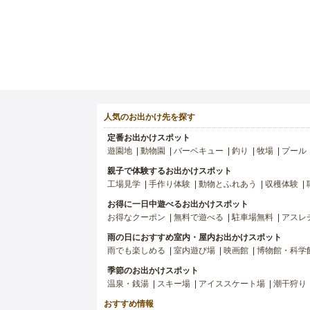
人気のお出かけ先を探す
定番お出かけスポット
遊園地
動物園
バーベキュー
釣り
牧場
プール
親子で体験するお出かけスポット
工場見学
手作り体験
動物とふれあう
収穫体験
お得に一日中遊べるお出かけスポット
お得なクーポン
無料で遊べる
駐車場無料
アスレ
雨の日におすすめ室内・屋内お出かけスポット
雨でも楽しめる
室内遊び場
映画館
博物館・科学
季節のお出かけスポット
温泉・銭湯
スキー場
アイススケート場
潮干狩り
おすすめ情報