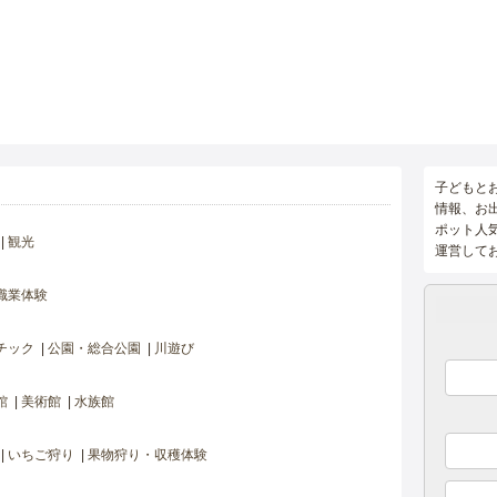
子どもと
情報、お
ポット人
観光
運営して
職業体験
チック
公園・総合公園
川遊び
館
美術館
水族館
いちご狩り
果物狩り・収穫体験