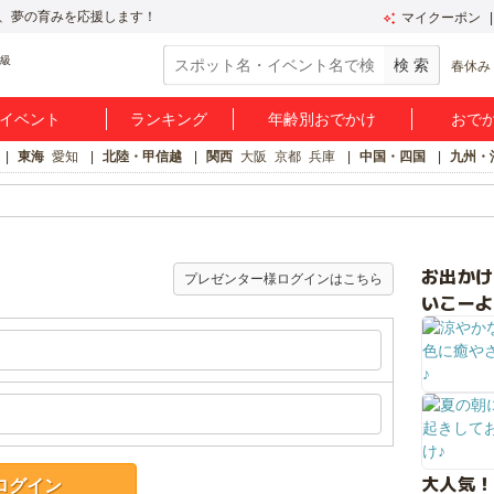
、夢の育みを応援します！
マイクーポン
春休み
イベント
ランキング
年齢別おでかけ
おで
東海
愛知
北陸・甲信越
関西
大阪
京都
兵庫
中国・四国
九州・
お出か
プレゼンター様ログインはこちら
いこーよ
大人気！