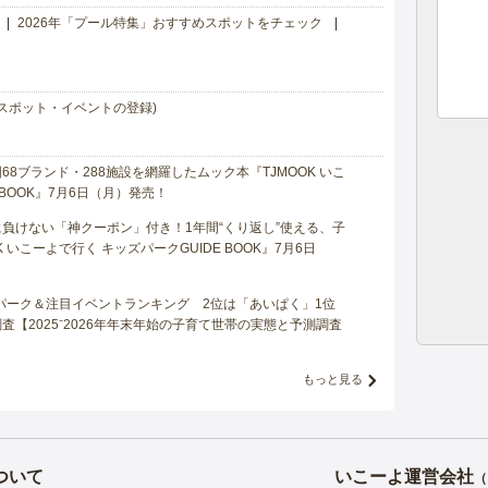
2026年「プール特集」おすすめスポットをチェック
スポット・イベントの登録)
8ブランド・288施設を網羅したムック本『TJMOOK いこ
 BOOK』7月6日（月）発売！
負けない「神クーポン」付き！1年間“くり返し”使える、子
 いこーよで行く キッズパークGUIDE BOOK』7月6日
マパーク＆注目イベントランキング 2位は「あいぱく」1位
【2025⁻2026年年末年始の子育て世帯の実態と予測調査
もっと見る
ついて
いこーよ運営会社
（