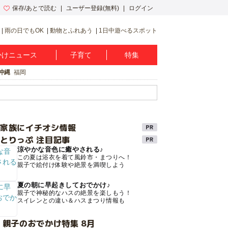
保存/あとで読む
ユーザー登録(無料)
ログイン
雨の日でもOK
動物とふれあう
1日中遊べるスポット
かけニュース
子育て
特集
沖縄
福岡
け家族にイチオシ情報
とりっぷ 注目記事
涼やかな音色に癒やされる♪
この夏は浴衣を着て風鈴市・まつりへ！
親子で絵付け体験や絶景を満喫しよう
夏の朝に早起きしておでかけ♪
親子で神秘的なハスの絶景を楽しもう！
スイレンとの違い＆ハスまつり情報も
 親子のおでかけ特集 8月