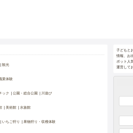
子どもと
情報、お
ポット人
観光
運営して
職業体験
チック
公園・総合公園
川遊び
館
美術館
水族館
いちご狩り
果物狩り・収穫体験