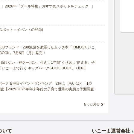
2026年「プール特集」おすすめスポットをチェック
スポット・イベントの登録)
8ブランド・288施設を網羅したムック本『TJMOOK いこ
 BOOK』7月6日（月）発売！
負けない「神クーポン」付き！1年間“くり返し”使える、子
 いこーよで行く キッズパークGUIDE BOOK』7月6日
マパーク＆注目イベントランキング 2位は「あいぱく」1位
【2025⁻2026年年末年始の子育て世帯の実態と予測調査
もっと見る
ついて
いこーよ運営会社
（