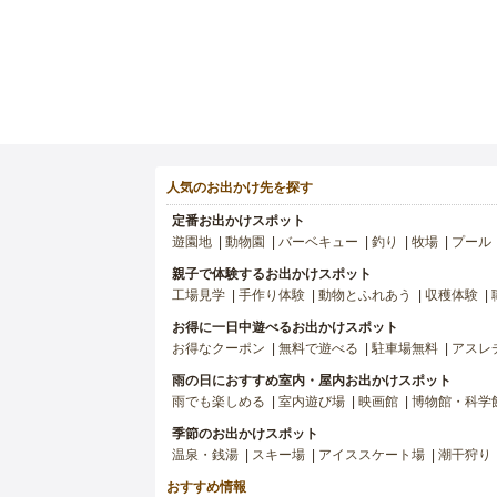
人気のお出かけ先を探す
定番お出かけスポット
遊園地
動物園
バーベキュー
釣り
牧場
プール
親子で体験するお出かけスポット
工場見学
手作り体験
動物とふれあう
収穫体験
お得に一日中遊べるお出かけスポット
お得なクーポン
無料で遊べる
駐車場無料
アスレ
雨の日におすすめ室内・屋内お出かけスポット
雨でも楽しめる
室内遊び場
映画館
博物館・科学
季節のお出かけスポット
温泉・銭湯
スキー場
アイススケート場
潮干狩り
おすすめ情報