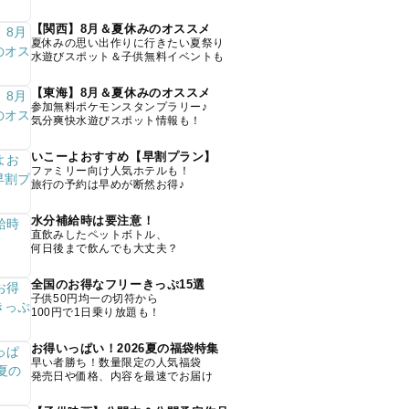
【関西】8月＆夏休みのオススメ
夏休みの思い出作りに行きたい夏祭り
水遊びスポット＆子供無料イベントも
【東海】8月＆夏休みのオススメ
参加無料ポケモンスタンプラリー♪
気分爽快水遊びスポット情報も！
いこーよおすすめ【早割プラン】
ファミリー向け人気ホテルも！
旅行の予約は早めが断然お得♪
水分補給時は要注意！
直飲みしたペットボトル、
何日後まで飲んでも大丈夫？
全国のお得なフリーきっぷ15選
子供50円均一の切符から
100円で1日乗り放題も！
お得いっぱい！2026夏の福袋特集
早い者勝ち！数量限定の人気福袋
発売日や価格、内容を最速でお届け