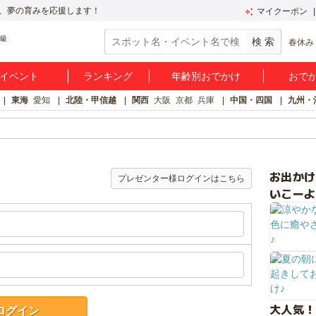
、夢の育みを応援します！
マイクーポン
春休み
イベント
ランキング
年齢別おでかけ
おで
東海
愛知
北陸・甲信越
関西
大阪
京都
兵庫
中国・四国
九州・
お出か
プレゼンター様ログインはこちら
いこーよ
大人気！