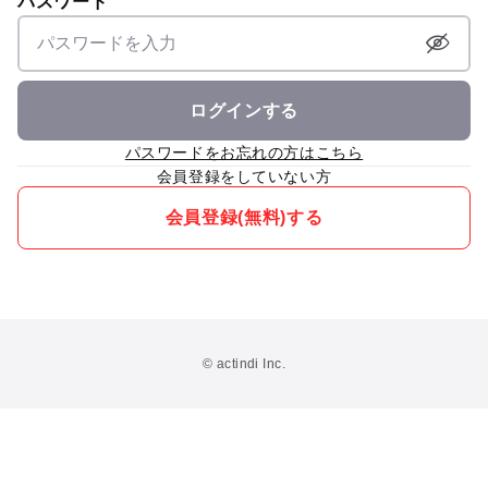
パスワード
ログインする
パスワードをお忘れの方はこちら
会員登録をしていない方
会員登録(無料)する
© actindi Inc.