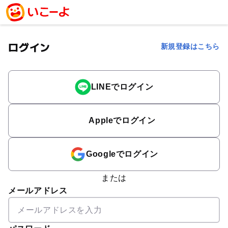
ログイン
新規登録はこちら
LINEでログイン
Appleでログイン
Googleでログイン
または
メールアドレス