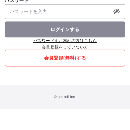
パスワード
ログインする
パスワードをお忘れの方はこちら
会員登録をしていない方
会員登録(無料)する
© actindi Inc.