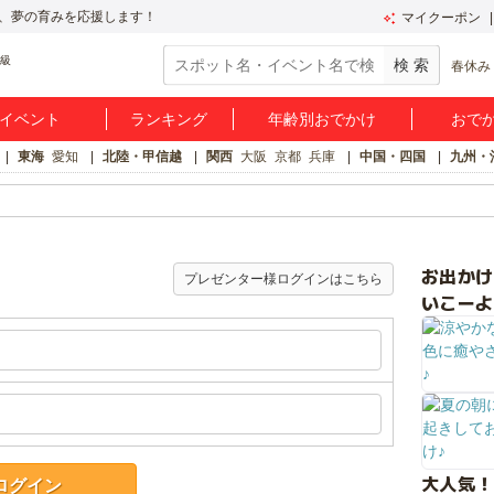
、夢の育みを応援します！
マイクーポン
春休み
イベント
ランキング
年齢別おでかけ
おで
東海
愛知
北陸・甲信越
関西
大阪
京都
兵庫
中国・四国
九州・
お出か
プレゼンター様ログインはこちら
いこーよ
大人気！