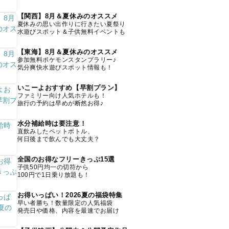
【関西】8月＆夏休みのオススメ
夏休みの思い出作りに行きたい夏祭り
水遊びスポット＆子供無料イベントも
【東海】8月＆夏休みのオススメ
参加無料ポケモンスタンプラリー♪
気分爽快水遊びスポット情報も！
いこーよおすすめ【早割プラン】
ファミリー向け人気ホテルも！
旅行の予約は早めが断然お得♪
水分補給時は要注意！
直飲みしたペットボトル、
何日後まで飲んでも大丈夫？
全国のお得なフリーきっぷ15選
子供50円均一の切符から
100円で1日乗り放題も！
お得いっぱい！2026夏の福袋特集
早い者勝ち！数量限定の人気福袋
発売日や価格、内容を最速でお届け