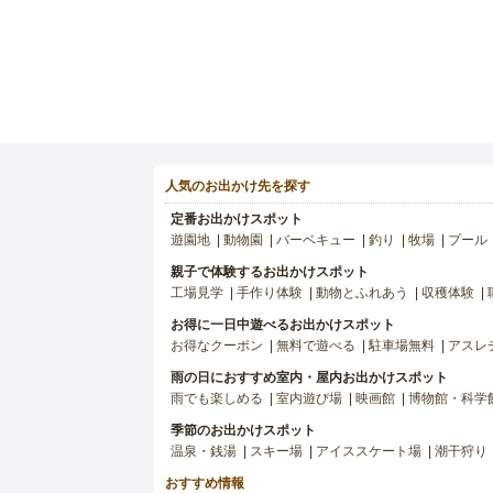
人気のお出かけ先を探す
定番お出かけスポット
遊園地
動物園
バーベキュー
釣り
牧場
プール
親子で体験するお出かけスポット
工場見学
手作り体験
動物とふれあう
収穫体験
お得に一日中遊べるお出かけスポット
お得なクーポン
無料で遊べる
駐車場無料
アスレ
雨の日におすすめ室内・屋内お出かけスポット
雨でも楽しめる
室内遊び場
映画館
博物館・科学
季節のお出かけスポット
温泉・銭湯
スキー場
アイススケート場
潮干狩り
おすすめ情報