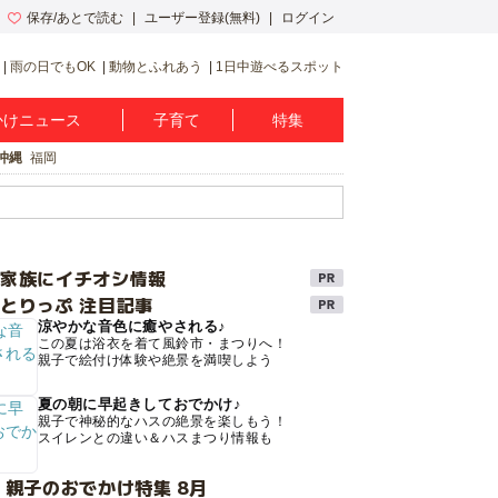
保存/あとで読む
ユーザー登録(無料)
ログイン
雨の日でもOK
動物とふれあう
1日中遊べるスポット
かけニュース
子育て
特集
沖縄
福岡
け家族にイチオシ情報
とりっぷ 注目記事
涼やかな音色に癒やされる♪
この夏は浴衣を着て風鈴市・まつりへ！
親子で絵付け体験や絶景を満喫しよう
夏の朝に早起きしておでかけ♪
親子で神秘的なハスの絶景を楽しもう！
スイレンとの違い＆ハスまつり情報も
 親子のおでかけ特集 8月