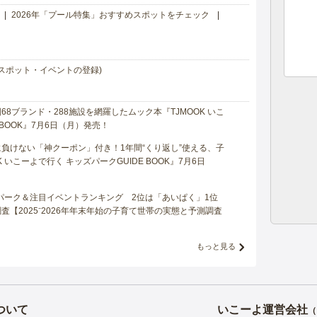
2026年「プール特集」おすすめスポットをチェック
スポット・イベントの登録)
8ブランド・288施設を網羅したムック本『TJMOOK いこ
 BOOK』7月6日（月）発売！
負けない「神クーポン」付き！1年間“くり返し”使える、子
 いこーよで行く キッズパークGUIDE BOOK』7月6日
マパーク＆注目イベントランキング 2位は「あいぱく」1位
【2025⁻2026年年末年始の子育て世帯の実態と予測調査
もっと見る
ついて
いこーよ運営会社
（