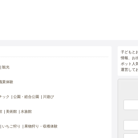
子どもと
情報、お
ポット人
観光
運営して
職業体験
チック
公園・総合公園
川遊び
館
美術館
水族館
いちご狩り
果物狩り・収穫体験