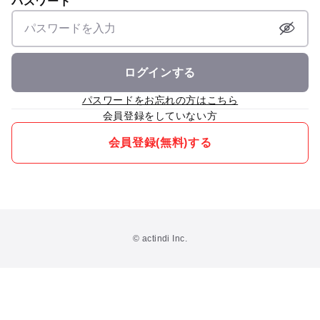
パスワード
ログインする
パスワードをお忘れの方はこちら
会員登録をしていない方
会員登録(無料)する
© actindi Inc.