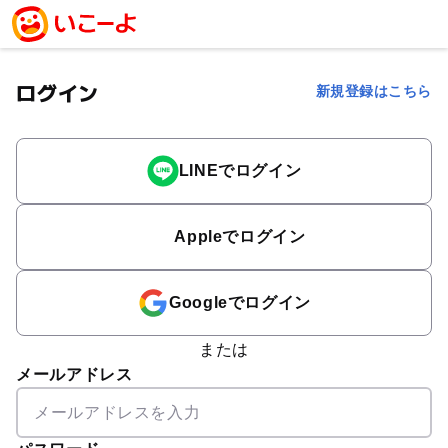
ログイン
新規登録はこちら
LINEでログイン
Appleでログイン
Googleでログイン
または
メールアドレス