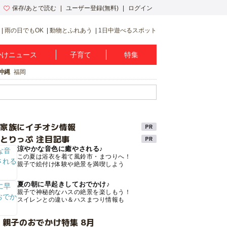
保存/あとで読む
ユーザー登録(無料)
ログイン
雨の日でもOK
動物とふれあう
1日中遊べるスポット
かけニュース
子育て
特集
沖縄
福岡
け家族にイチオシ情報
とりっぷ 注目記事
涼やかな音色に癒やされる♪
この夏は浴衣を着て風鈴市・まつりへ！
親子で絵付け体験や絶景を満喫しよう
夏の朝に早起きしておでかけ♪
親子で神秘的なハスの絶景を楽しもう！
スイレンとの違い＆ハスまつり情報も
 親子のおでかけ特集 8月