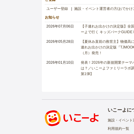
ユーザー登録
施設・イベント運営者の方(おでかけ
お知らせ
2026年07月06日
【子連れお出かけの決定版】全国6
ーよで行く キッズパークGUIDE
2026年05月28日
【夏休み直前の救世主】物価高に
連れお出かけの決定版『TJMOOK
（月）発売！
2026年01月10日
発表！2026年の新規開業テー
は？／いこーよファミリーラボ調査
第1弾】
いこーよに
施設・イベント
利用規約一覧