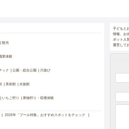
子どもと
情報、お
ポット人
観光
運営して
職業体験
チック
公園・総合公園
川遊び
館
美術館
水族館
いちご狩り
果物狩り・収穫体験
2026年「プール特集」おすすめスポットをチェック