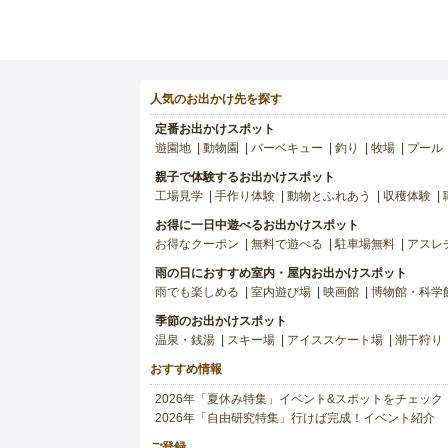
人気のお出かけ先を探す
定番お出かけスポット
遊園地
動物園
バーベキュー
釣り
牧場
プール
親子で体験するお出かけスポット
工場見学
手作り体験
動物とふれあう
収穫体験
お得に一日中遊べるお出かけスポット
お得なクーポン
無料で遊べる
駐車場無料
アスレ
雨の日におすすめ室内・屋内お出かけスポット
雨でも楽しめる
室内遊び場
映画館
博物館・科学
季節のお出かけスポット
温泉・銭湯
スキー場
アイススケート場
潮干狩り
おすすめ情報
2026年「夏休み特集」イベント&スポットをチェック
2026年「自由研究特集」行けば完成！イベント紹介
ご登録