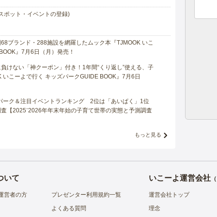
スポット・イベントの登録)
8ブランド・288施設を網羅したムック本『TJMOOK いこ
 BOOK』7月6日（月）発売！
負けない「神クーポン」付き！1年間“くり返し”使える、子
 いこーよで行く キッズパークGUIDE BOOK』7月6日
マパーク＆注目イベントランキング 2位は「あいぱく」1位
【2025⁻2026年年末年始の子育て世帯の実態と予測調査
もっと見る
ついて
いこーよ運営会社
（
運営者の方
プレゼンター利用規約一覧
運営会社トップ
よくある質問
理念