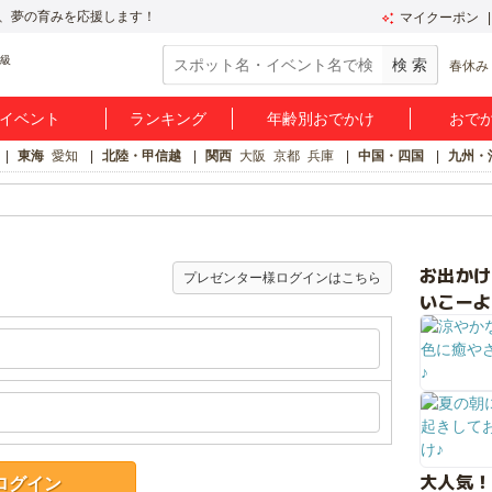
、夢の育みを応援します！
マイクーポン
春休み
イベント
ランキング
年齢別おでかけ
おで
東海
愛知
北陸・甲信越
関西
大阪
京都
兵庫
中国・四国
九州・
お出か
プレゼンター様ログインはこちら
いこーよ
大人気！