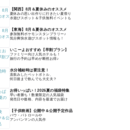
【関西】8月＆夏休みのオススメ
夏休みの思い出作りに行きたい夏祭り
水遊びスポット＆子供無料イベントも
【東海】8月＆夏休みのオススメ
参加無料ポケモンスタンプラリー♪
気分爽快水遊びスポット情報も！
いこーよおすすめ【早割プラン】
ファミリー向け人気ホテルも！
旅行の予約は早めが断然お得♪
水分補給時は要注意！
直飲みしたペットボトル、
何日後まで飲んでも大丈夫？
お得いっぱい！2026夏の福袋特集
早い者勝ち！数量限定の人気福袋
発売日や価格、内容を最速でお届け
【子供映画】公開中＆公開予定作品
パウ・パトロールや
アンパンマンの人気作