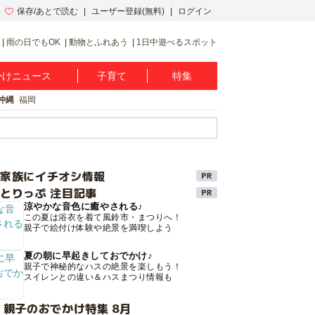
保存/あとで読む
ユーザー登録(無料)
ログイン
雨の日でもOK
動物とふれあう
1日中遊べるスポット
かけニュース
子育て
特集
沖縄
福岡
け家族にイチオシ情報
とりっぷ 注目記事
涼やかな音色に癒やされる♪
この夏は浴衣を着て風鈴市・まつりへ！
親子で絵付け体験や絶景を満喫しよう
夏の朝に早起きしておでかけ♪
親子で神秘的なハスの絶景を楽しもう！
スイレンとの違い＆ハスまつり情報も
 親子のおでかけ特集 8月