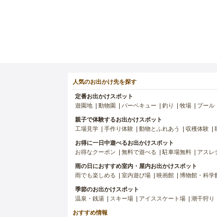
人気のお出かけ先を探す
定番お出かけスポット
遊園地
動物園
バーベキュー
釣り
牧場
プール
親子で体験するお出かけスポット
工場見学
手作り体験
動物とふれあう
収穫体験
お得に一日中遊べるお出かけスポット
お得なクーポン
無料で遊べる
駐車場無料
アスレ
雨の日におすすめ室内・屋内お出かけスポット
雨でも楽しめる
室内遊び場
映画館
博物館・科学
季節のお出かけスポット
温泉・銭湯
スキー場
アイススケート場
潮干狩り
おすすめ情報