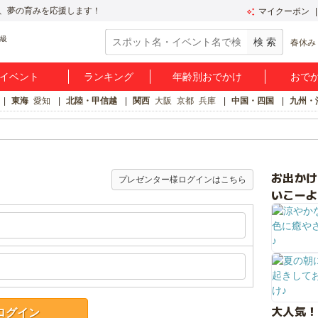
、夢の育みを応援します！
マイクーポン
春休み
イベント
ランキング
年齢別おでかけ
おで
東海
愛知
北陸・甲信越
関西
大阪
京都
兵庫
中国・四国
九州・
お出か
プレゼンター様ログインはこちら
いこーよ
大人気！