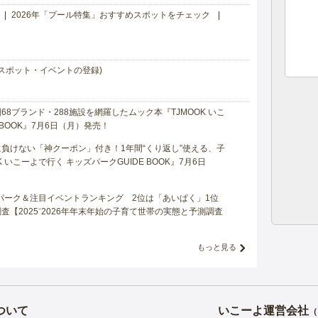
2026年「プール特集」おすすめスポットをチェック
スポット・イベントの登録)
8ブランド・288施設を網羅したムック本『TJMOOK いこ
 BOOK』7月6日（月）発売！
負けない「神クーポン」付き！1年間“くり返し”使える、子
 いこーよで行く キッズパークGUIDE BOOK』7月6日
マパーク＆注目イベントランキング 2位は「あいぱく」1位
【2025⁻2026年年末年始の子育て世帯の実態と予測調査
もっと見る
ついて
いこーよ運営会社
（