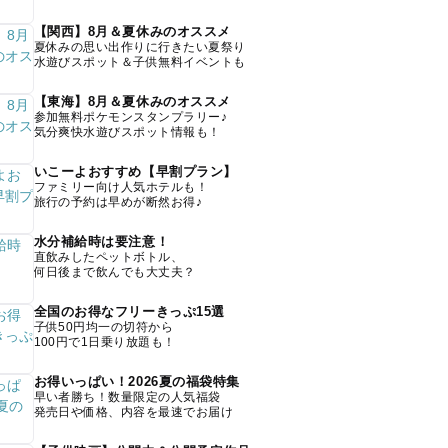
【関西】8月＆夏休みのオススメ
夏休みの思い出作りに行きたい夏祭り
水遊びスポット＆子供無料イベントも
【東海】8月＆夏休みのオススメ
参加無料ポケモンスタンプラリー♪
気分爽快水遊びスポット情報も！
いこーよおすすめ【早割プラン】
ファミリー向け人気ホテルも！
旅行の予約は早めが断然お得♪
水分補給時は要注意！
直飲みしたペットボトル、
何日後まで飲んでも大丈夫？
全国のお得なフリーきっぷ15選
子供50円均一の切符から
100円で1日乗り放題も！
お得いっぱい！2026夏の福袋特集
早い者勝ち！数量限定の人気福袋
発売日や価格、内容を最速でお届け