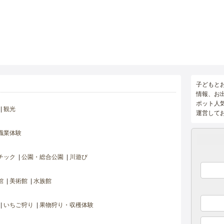
子どもと
情報、お
ポット人
観光
運営して
職業体験
チック
公園・総合公園
川遊び
館
美術館
水族館
いちご狩り
果物狩り・収穫体験