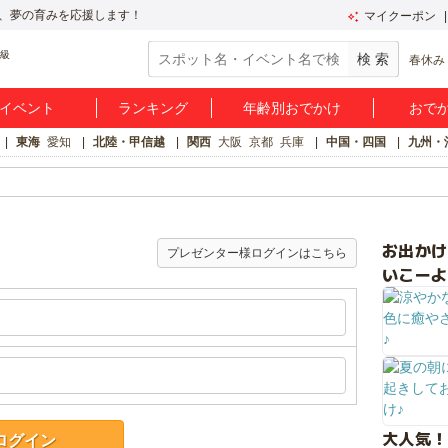
、夢の育みを応援します！
マイクーポン
春休み
イベント
ランキング
年齢別おでかけ
おで
東海
愛知
北陸・甲信越
関西
大阪
京都
兵庫
中国・四国
九州・
お出か
プレゼンター様ログインはこちら
いこーよ
大人気！