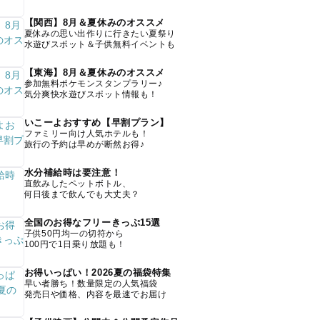
【関西】8月＆夏休みのオススメ
夏休みの思い出作りに行きたい夏祭り
水遊びスポット＆子供無料イベントも
【東海】8月＆夏休みのオススメ
参加無料ポケモンスタンプラリー♪
気分爽快水遊びスポット情報も！
いこーよおすすめ【早割プラン】
ファミリー向け人気ホテルも！
旅行の予約は早めが断然お得♪
水分補給時は要注意！
直飲みしたペットボトル、
何日後まで飲んでも大丈夫？
全国のお得なフリーきっぷ15選
子供50円均一の切符から
100円で1日乗り放題も！
お得いっぱい！2026夏の福袋特集
早い者勝ち！数量限定の人気福袋
発売日や価格、内容を最速でお届け