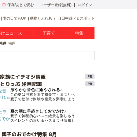
保存/あとで読む
ユーザー登録(無料)
ログイン
雨の日でもOK
動物とふれあう
1日中遊べるスポット
かけニュース
子育て
特集
沖縄
福岡
け家族にイチオシ情報
とりっぷ 注目記事
涼やかな音色に癒やされる♪
この夏は浴衣を着て風鈴市・まつりへ！
親子で絵付け体験や絶景を満喫しよう
夏の朝に早起きしておでかけ♪
親子で神秘的なハスの絶景を楽しもう！
スイレンとの違い＆ハスまつり情報も
 親子のおでかけ特集 8月