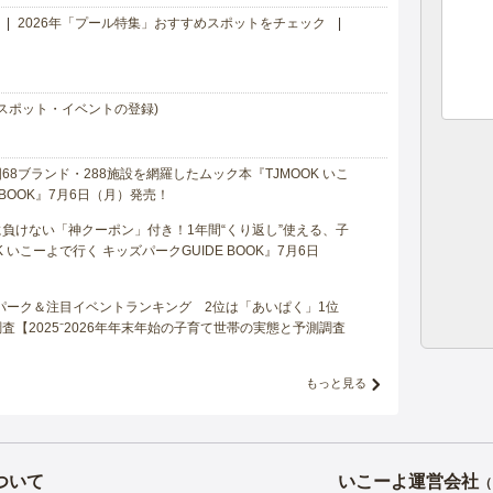
2026年「プール特集」おすすめスポットをチェック
スポット・イベントの登録)
8ブランド・288施設を網羅したムック本『TJMOOK いこ
 BOOK』7月6日（月）発売！
負けない「神クーポン」付き！1年間“くり返し”使える、子
 いこーよで行く キッズパークGUIDE BOOK』7月6日
マパーク＆注目イベントランキング 2位は「あいぱく」1位
【2025⁻2026年年末年始の子育て世帯の実態と予測調査
もっと見る
ついて
いこーよ運営会社
（