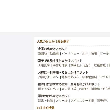
人気のお出かけ先を探す
定番お出かけスポット
遊園地
動物園
バーベキュー
釣り
牧場
プール
親子で体験するお出かけスポット
工場見学
手作り体験
動物とふれあう
収穫体験
お得に一日中遊べるお出かけスポット
お得なクーポン
無料で遊べる
駐車場無料
アスレ
雨の日におすすめ室内・屋内お出かけスポット
雨でも楽しめる
室内遊び場
映画館
博物館・科学
季節のお出かけスポット
温泉・銭湯
スキー場
アイススケート場
潮干狩り
おすすめ情報