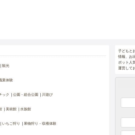
子どもと
情報、お
ポット人
観光
運営して
職業体験
チック
公園・総合公園
川遊び
館
美術館
水族館
いちご狩り
果物狩り・収穫体験