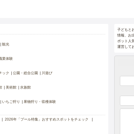
子どもと
情報、お
ポット人
観光
運営して
職業体験
チック
公園・総合公園
川遊び
館
美術館
水族館
いちご狩り
果物狩り・収穫体験
2026年「プール特集」おすすめスポットをチェック