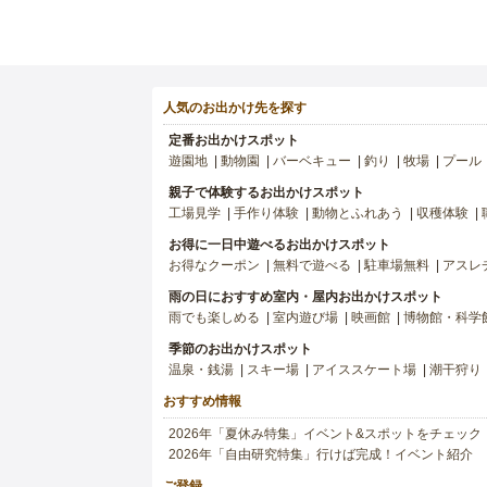
人気のお出かけ先を探す
定番お出かけスポット
遊園地
動物園
バーベキュー
釣り
牧場
プール
親子で体験するお出かけスポット
工場見学
手作り体験
動物とふれあう
収穫体験
お得に一日中遊べるお出かけスポット
お得なクーポン
無料で遊べる
駐車場無料
アスレ
雨の日におすすめ室内・屋内お出かけスポット
雨でも楽しめる
室内遊び場
映画館
博物館・科学
季節のお出かけスポット
温泉・銭湯
スキー場
アイススケート場
潮干狩り
おすすめ情報
2026年「夏休み特集」イベント&スポットをチェック
2026年「自由研究特集」行けば完成！イベント紹介
ご登録