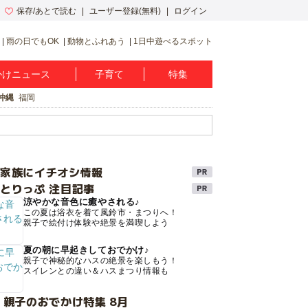
保存/あとで読む
ユーザー登録(無料)
ログイン
雨の日でもOK
動物とふれあう
1日中遊べるスポット
かけニュース
子育て
特集
沖縄
福岡
け家族にイチオシ情報
とりっぷ 注目記事
涼やかな音色に癒やされる♪
この夏は浴衣を着て風鈴市・まつりへ！
親子で絵付け体験や絶景を満喫しよう
夏の朝に早起きしておでかけ♪
親子で神秘的なハスの絶景を楽しもう！
スイレンとの違い＆ハスまつり情報も
 親子のおでかけ特集 8月