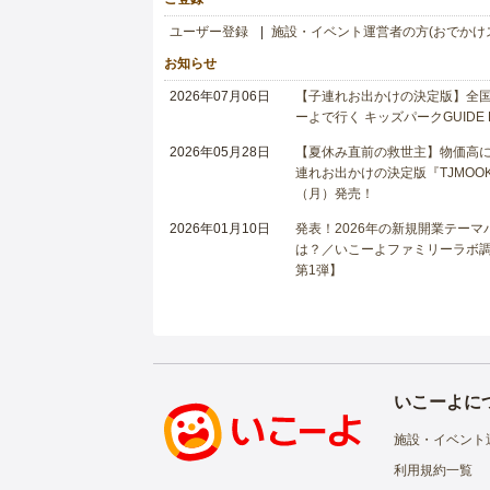
ユーザー登録
施設・イベント運営者の方(おでかけ
お知らせ
2026年07月06日
【子連れお出かけの決定版】全国6
ーよで行く キッズパークGUIDE
2026年05月28日
【夏休み直前の救世主】物価高に
連れお出かけの決定版『TJMOOK
（月）発売！
2026年01月10日
発表！2026年の新規開業テー
は？／いこーよファミリーラボ調査
第1弾】
いこーよに
施設・イベント
利用規約一覧