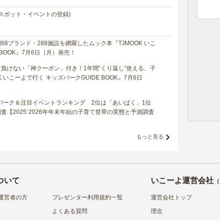
スポット・イベントの登録)
8ブランド・288施設を網羅したムック本『TJMOOK いこ
 BOOK』7月6日（月）発売！
負けない「神クーポン」付き！1年間“くり返し”使える、子
 いこーよで行く キッズパークGUIDE BOOK』7月6日
マパーク＆注目イベントランキング 2位は「あいぱく」1位
【2025⁻2026年年末年始の子育て世帯の実態と予測調査
もっと見る
ついて
いこーよ運営会社
（
運営者の方
プレゼンター利用規約一覧
運営会社トップ
よくある質問
理念