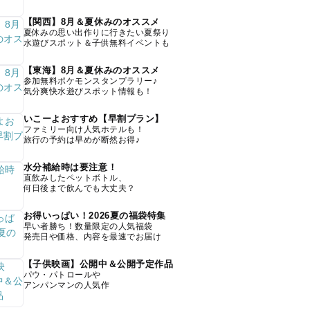
【関西】8月＆夏休みのオススメ
夏休みの思い出作りに行きたい夏祭り
水遊びスポット＆子供無料イベントも
【東海】8月＆夏休みのオススメ
参加無料ポケモンスタンプラリー♪
気分爽快水遊びスポット情報も！
いこーよおすすめ【早割プラン】
ファミリー向け人気ホテルも！
旅行の予約は早めが断然お得♪
水分補給時は要注意！
直飲みしたペットボトル、
何日後まで飲んでも大丈夫？
お得いっぱい！2026夏の福袋特集
早い者勝ち！数量限定の人気福袋
発売日や価格、内容を最速でお届け
【子供映画】公開中＆公開予定作品
パウ・パトロールや
アンパンマンの人気作