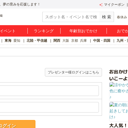
、夢の育みを応援します！
マイクーポン
春休み
イベント
ランキング
年齢別おでかけ
おで
東海
愛知
北陸・甲信越
関西
大阪
京都
兵庫
中国・四国
九州・
お出か
プレゼンター様ログインはこちら
いこーよ
大人気！