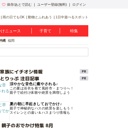
保存/あとで読む
ユーザー登録(無料)
ログイン
雨の日でもOK
動物とふれあう
1日中遊べるスポット
かけニュース
子育て
特集
沖縄
福岡
け家族にイチオシ情報
とりっぷ 注目記事
涼やかな音色に癒やされる♪
この夏は浴衣を着て風鈴市・まつりへ！
親子で絵付け体験や絶景を満喫しよう
夏の朝に早起きしておでかけ♪
親子で神秘的なハスの絶景を楽しもう！
スイレンとの違い＆ハスまつり情報も
 親子のおでかけ特集 8月