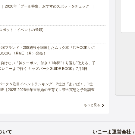
2026年「プール特集」おすすめスポットをチェック
スポット・イベントの登録)
8ブランド・288施設を網羅したムック本『TJMOOK いこ
 BOOK』7月6日（月）発売！
負けない「神クーポン」付き！1年間“くり返し”使える、子
 いこーよで行く キッズパークGUIDE BOOK』7月6日
マパーク＆注目イベントランキング 2位は「あいぱく」1位
【2025⁻2026年年末年始の子育て世帯の実態と予測調査
もっと見る
ついて
いこーよ運営会社
（