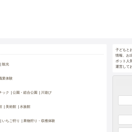
子どもと
情報、お
ポット人
観光
運営して
職業体験
チック
公園・総合公園
川遊び
館
美術館
水族館
いちご狩り
果物狩り・収穫体験