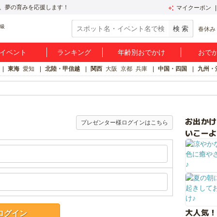
、夢の育みを応援します！
マイクーポン
春休み
イベント
ランキング
年齢別おでかけ
おで
東海
愛知
北陸・甲信越
関西
大阪
京都
兵庫
中国・四国
九州・
お出か
プレゼンター様ログインはこちら
いこーよ
大人気！