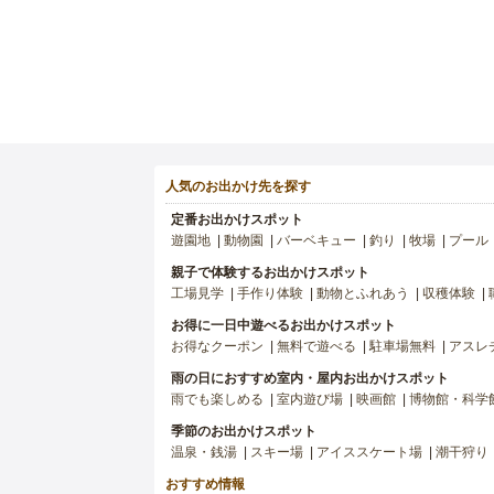
人気のお出かけ先を探す
定番お出かけスポット
遊園地
動物園
バーベキュー
釣り
牧場
プール
親子で体験するお出かけスポット
工場見学
手作り体験
動物とふれあう
収穫体験
お得に一日中遊べるお出かけスポット
お得なクーポン
無料で遊べる
駐車場無料
アスレ
雨の日におすすめ室内・屋内お出かけスポット
雨でも楽しめる
室内遊び場
映画館
博物館・科学
季節のお出かけスポット
温泉・銭湯
スキー場
アイススケート場
潮干狩り
おすすめ情報