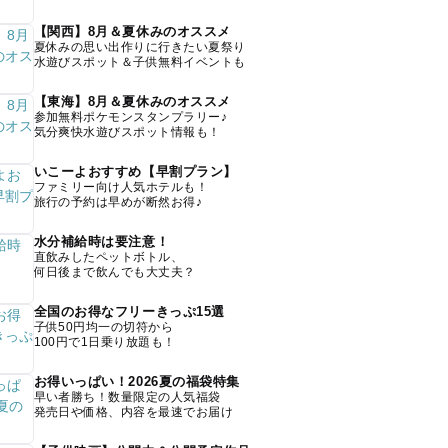
【関西】8月＆夏休みのオススメ
夏休みの思い出作りに行きたい夏祭り
水遊びスポット＆子供無料イベントも
【東海】8月＆夏休みのオススメ
参加無料ポケモンスタンプラリー♪
気分爽快水遊びスポット情報も！
いこーよおすすめ【早割プラン】
ファミリー向け人気ホテルも！
旅行の予約は早めが断然お得♪
水分補給時は要注意！
直飲みしたペットボトル、
何日後まで飲んでも大丈夫？
全国のお得なフリーきっぷ15選
子供50円均一の切符から
100円で1日乗り放題も！
お得いっぱい！2026夏の福袋特集
早い者勝ち！数量限定の人気福袋
発売日や価格、内容を最速でお届け