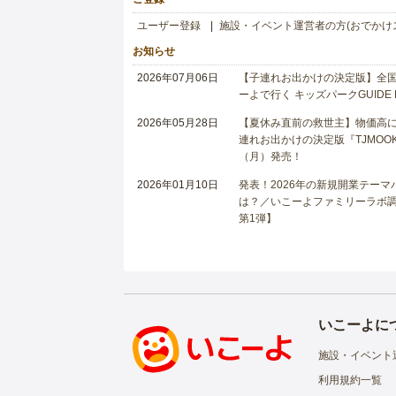
ユーザー登録
施設・イベント運営者の方(おでかけ
お知らせ
2026年07月06日
【子連れお出かけの決定版】全国6
ーよで行く キッズパークGUIDE
2026年05月28日
【夏休み直前の救世主】物価高に
連れお出かけの決定版『TJMOOK
（月）発売！
2026年01月10日
発表！2026年の新規開業テー
は？／いこーよファミリーラボ調査
第1弾】
いこーよに
施設・イベント
利用規約一覧