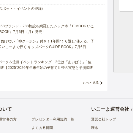
スポット・イベントの登録)
8ブランド・288施設を網羅したムック本『TJMOOK いこ
 BOOK』7月6日（月）発売！
負けない「神クーポン」付き！1年間“くり返し”使える、子
 いこーよで行く キッズパークGUIDE BOOK』7月6日
マパーク＆注目イベントランキング 2位は「あいぱく」1位
【2025⁻2026年年末年始の子育て世帯の実態と予測調査
もっと見る
ついて
いこーよ運営会社
（
運営者の方
プレゼンター利用規約一覧
運営会社トップ
よくある質問
理念