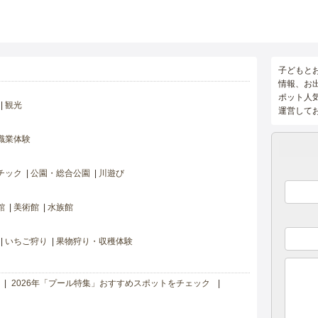
子どもと
情報、お
ポット人
観光
運営して
職業体験
チック
公園・総合公園
川遊び
館
美術館
水族館
いちご狩り
果物狩り・収穫体験
2026年「プール特集」おすすめスポットをチェック