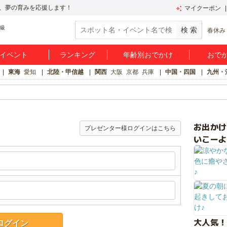
、夢の育みを応援します！
マイクーポン
春休み
イベント
ランキング
年齢別おでかけ
おで
東海
愛知
北陸・甲信越
関西
大阪
京都
兵庫
中国・四国
九州・
お出か
プレゼンター様ログインはこちら
いこーよ
大人気！