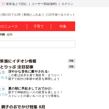
保存/あとで読む
ユーザー登録(無料)
ログイン
雨の日でもOK
動物とふれあう
1日中遊べるスポット
かけニュース
子育て
特集
沖縄
福岡
け家族にイチオシ情報
とりっぷ 注目記事
涼やかな音色に癒やされる♪
この夏は浴衣を着て風鈴市・まつりへ！
親子で絵付け体験や絶景を満喫しよう
夏の朝に早起きしておでかけ♪
親子で神秘的なハスの絶景を楽しもう！
スイレンとの違い＆ハスまつり情報も
 親子のおでかけ特集 8月