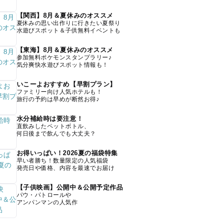
【関西】8月＆夏休みのオススメ
夏休みの思い出作りに行きたい夏祭り
水遊びスポット＆子供無料イベントも
【東海】8月＆夏休みのオススメ
参加無料ポケモンスタンプラリー♪
気分爽快水遊びスポット情報も！
いこーよおすすめ【早割プラン】
ファミリー向け人気ホテルも！
旅行の予約は早めが断然お得♪
水分補給時は要注意！
直飲みしたペットボトル、
何日後まで飲んでも大丈夫？
お得いっぱい！2026夏の福袋特集
早い者勝ち！数量限定の人気福袋
発売日や価格、内容を最速でお届け
【子供映画】公開中＆公開予定作品
パウ・パトロールや
アンパンマンの人気作