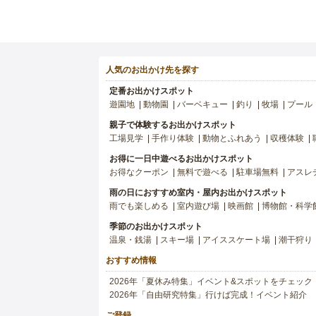
人気のお出かけ先を探す
定番お出かけスポット
遊園地
動物園
バーベキュー
釣り
牧場
プール
親子で体験するお出かけスポット
工場見学
手作り体験
動物とふれあう
収穫体験
お得に一日中遊べるお出かけスポット
お得なクーポン
無料で遊べる
駐車場無料
アスレ
雨の日におすすめ室内・屋内お出かけスポット
雨でも楽しめる
室内遊び場
映画館
博物館・科学
季節のお出かけスポット
温泉・銭湯
スキー場
アイススケート場
潮干狩り
おすすめ情報
2026年「夏休み特集」イベント&スポットをチェック
2026年「自由研究特集」行けば完成！イベント紹介
ご登録