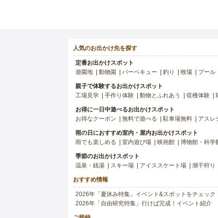
人気のお出かけ先を探す
定番お出かけスポット
遊園地
動物園
バーベキュー
釣り
牧場
プール
親子で体験するお出かけスポット
工場見学
手作り体験
動物とふれあう
収穫体験
お得に一日中遊べるお出かけスポット
お得なクーポン
無料で遊べる
駐車場無料
アスレ
雨の日におすすめ室内・屋内お出かけスポット
雨でも楽しめる
室内遊び場
映画館
博物館・科学
季節のお出かけスポット
温泉・銭湯
スキー場
アイススケート場
潮干狩り
おすすめ情報
2026年「夏休み特集」イベント&スポットをチェック
2026年「自由研究特集」行けば完成！イベント紹介
ご登録