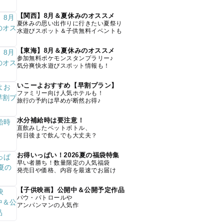
【関西】8月＆夏休みのオススメ
夏休みの思い出作りに行きたい夏祭り
水遊びスポット＆子供無料イベントも
【東海】8月＆夏休みのオススメ
参加無料ポケモンスタンプラリー♪
気分爽快水遊びスポット情報も！
いこーよおすすめ【早割プラン】
ファミリー向け人気ホテルも！
旅行の予約は早めが断然お得♪
水分補給時は要注意！
直飲みしたペットボトル、
何日後まで飲んでも大丈夫？
お得いっぱい！2026夏の福袋特集
早い者勝ち！数量限定の人気福袋
発売日や価格、内容を最速でお届け
【子供映画】公開中＆公開予定作品
パウ・パトロールや
アンパンマンの人気作