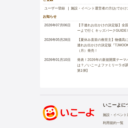
ユーザー登録
施設・イベント運営者の方(おでかけ
お知らせ
2026年07月06日
【子連れお出かけの決定版】全国6
ーよで行く キッズパークGUIDE
2026年05月28日
【夏休み直前の救世主】物価高に
連れお出かけの決定版『TJMOOK
（月）発売！
2026年01月10日
発表！2026年の新規開業テー
は？／いこーよファミリーラボ調査
第1弾】
いこーよに
施設・イベント
利用規約一覧