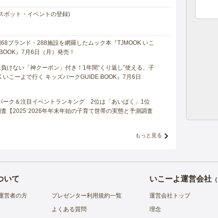
スポット・イベントの登録)
8ブランド・288施設を網羅したムック本『TJMOOK いこ
 BOOK』7月6日（月）発売！
負けない「神クーポン」付き！1年間“くり返し”使える、子
 いこーよで行く キッズパークGUIDE BOOK』7月6日
マパーク＆注目イベントランキング 2位は「あいぱく」1位
【2025⁻2026年年末年始の子育て世帯の実態と予測調査
もっと見る
ついて
いこーよ運営会社
（
運営者の方
プレゼンター利用規約一覧
運営会社トップ
よくある質問
理念