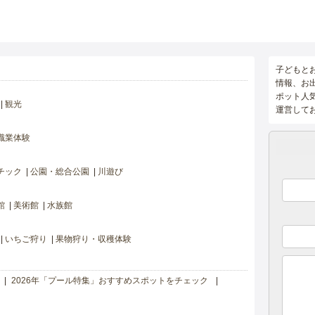
子どもと
情報、お
ポット人
観光
運営して
職業体験
チック
公園・総合公園
川遊び
館
美術館
水族館
いちご狩り
果物狩り・収穫体験
2026年「プール特集」おすすめスポットをチェック