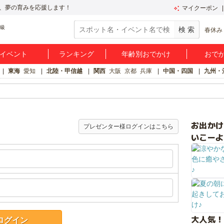
、夢の育みを応援します！
マイクーポン
春休み
イベント
ランキング
年齢別おでかけ
おで
東海
愛知
北陸・甲信越
関西
大阪
京都
兵庫
中国・四国
九州・
お出か
プレゼンター様ログインはこちら
いこーよ
大人気！