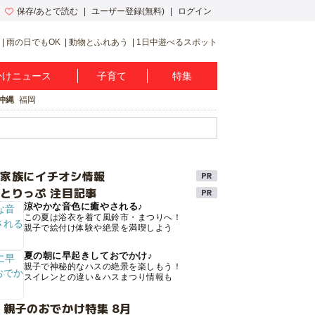
保存/あとで読む
ユーザー登録(無料)
ログイン
雨の日でもOK
動物とふれあう
1日中遊べるスポット
かけニュース
子育て
特集
沖縄
福岡
け家族にイチオシ情報
とりっぷ 注目記事
涼やかな音色に癒やされる♪
この夏は浴衣を着て風鈴市・まつりへ！
親子で絵付け体験や絶景を満喫しよう
夏の朝に早起きしておでかけ♪
親子で神秘的なハスの絶景を楽しもう！
スイレンとの違い＆ハスまつり情報も
 親子のおでかけ特集 8月