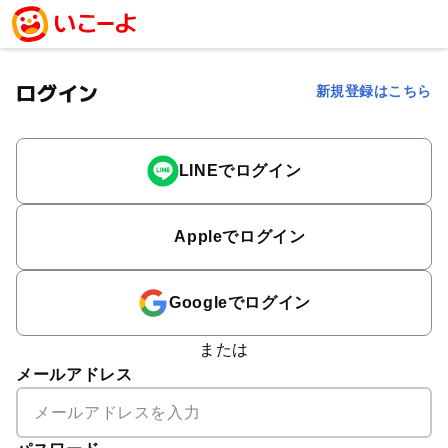
ログイン
新規登録はこちら
LINEでログイン
Appleでログイン
Googleでログイン
または
メールアドレス