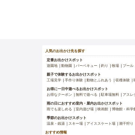
人気のお出かけ先を探す
定番お出かけスポット
遊園地
動物園
バーベキュー
釣り
牧場
プール
親子で体験するお出かけスポット
工場見学
手作り体験
動物とふれあう
収穫体験
お得に一日中遊べるお出かけスポット
お得なクーポン
無料で遊べる
駐車場無料
アスレ
雨の日におすすめ室内・屋内お出かけスポット
雨でも楽しめる
室内遊び場
映画館
博物館・科学
季節のお出かけスポット
温泉・銭湯
スキー場
アイススケート場
潮干狩り
おすすめ情報