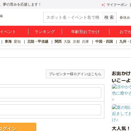
、夢の育みを応援します！
マイクーポン
春休み
イベント
ランキング
年齢別おでかけ
おで
東海
愛知
北陸・甲信越
関西
大阪
京都
兵庫
中国・四国
九州・
お出か
プレゼンター様ログインはこちら
いこーよ
大人気！