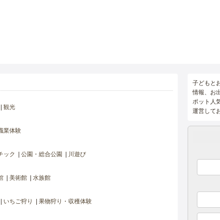
子どもと
情報、お
ポット人
観光
運営して
職業体験
チック
公園・総合公園
川遊び
館
美術館
水族館
いちご狩り
果物狩り・収穫体験