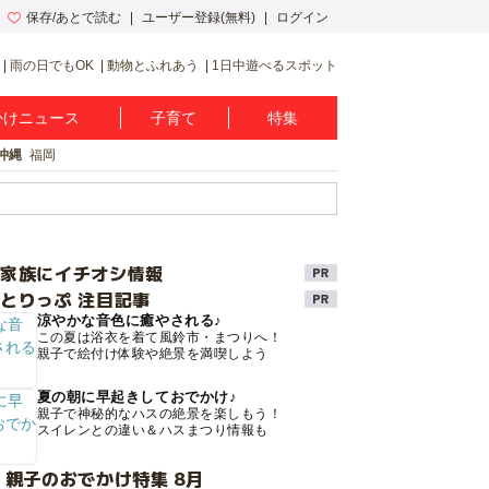
保存/あとで読む
ユーザー登録(無料)
ログイン
雨の日でもOK
動物とふれあう
1日中遊べるスポット
かけニュース
子育て
特集
沖縄
福岡
け家族にイチオシ情報
とりっぷ 注目記事
涼やかな音色に癒やされる♪
この夏は浴衣を着て風鈴市・まつりへ！
親子で絵付け体験や絶景を満喫しよう
夏の朝に早起きしておでかけ♪
親子で神秘的なハスの絶景を楽しもう！
スイレンとの違い＆ハスまつり情報も
 親子のおでかけ特集 8月