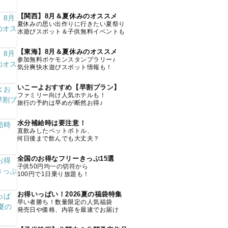
【関西】8月＆夏休みのオススメ
夏休みの思い出作りに行きたい夏祭り
水遊びスポット＆子供無料イベントも
【東海】8月＆夏休みのオススメ
参加無料ポケモンスタンプラリー♪
気分爽快水遊びスポット情報も！
いこーよおすすめ【早割プラン】
ファミリー向け人気ホテルも！
旅行の予約は早めが断然お得♪
水分補給時は要注意！
直飲みしたペットボトル、
何日後まで飲んでも大丈夫？
全国のお得なフリーきっぷ15選
子供50円均一の切符から
100円で1日乗り放題も！
お得いっぱい！2026夏の福袋特集
早い者勝ち！数量限定の人気福袋
発売日や価格、内容を最速でお届け