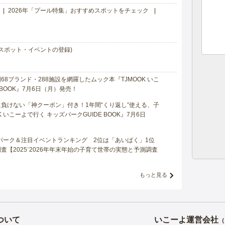
2026年「プール特集」おすすめスポットをチェック
スポット・イベントの登録)
8ブランド・288施設を網羅したムック本『TJMOOK いこ
 BOOK』7月6日（月）発売！
負けない「神クーポン」付き！1年間“くり返し”使える、子
 いこーよで行く キッズパークGUIDE BOOK』7月6日
マパーク＆注目イベントランキング 2位は「あいぱく」1位
【2025⁻2026年年末年始の子育て世帯の実態と予測調査
もっと見る
ついて
いこーよ運営会社
（