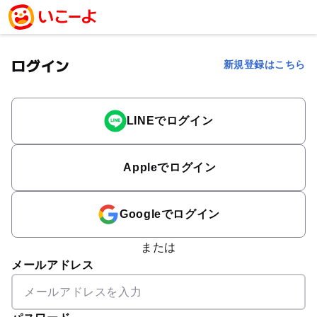
ログイン
新規登録はこちら
LINEでログイン
Appleでログイン
Googleでログイン
または
メールアドレス