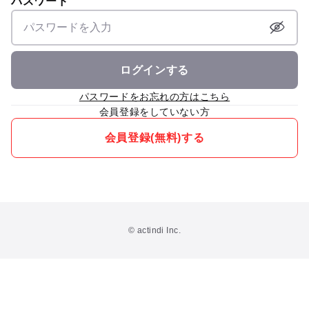
パスワード
ログインする
パスワードをお忘れの方はこちら
会員登録をしていない方
会員登録(無料)する
© actindi Inc.