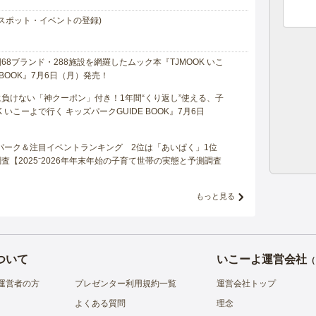
スポット・イベントの登録)
8ブランド・288施設を網羅したムック本『TJMOOK いこ
 BOOK』7月6日（月）発売！
負けない「神クーポン」付き！1年間“くり返し”使える、子
 いこーよで行く キッズパークGUIDE BOOK』7月6日
マパーク＆注目イベントランキング 2位は「あいぱく」1位
【2025⁻2026年年末年始の子育て世帯の実態と予測調査
もっと見る
ついて
いこーよ運営会社
（
運営者の方
プレゼンター利用規約一覧
運営会社トップ
よくある質問
理念