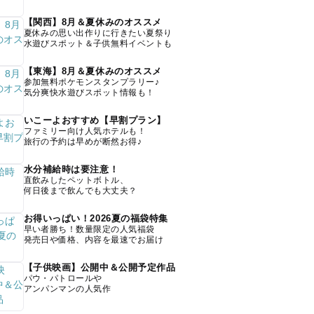
【関西】8月＆夏休みのオススメ
夏休みの思い出作りに行きたい夏祭り
水遊びスポット＆子供無料イベントも
【東海】8月＆夏休みのオススメ
参加無料ポケモンスタンプラリー♪
気分爽快水遊びスポット情報も！
いこーよおすすめ【早割プラン】
ファミリー向け人気ホテルも！
旅行の予約は早めが断然お得♪
水分補給時は要注意！
直飲みしたペットボトル、
何日後まで飲んでも大丈夫？
お得いっぱい！2026夏の福袋特集
早い者勝ち！数量限定の人気福袋
発売日や価格、内容を最速でお届け
【子供映画】公開中＆公開予定作品
パウ・パトロールや
アンパンマンの人気作