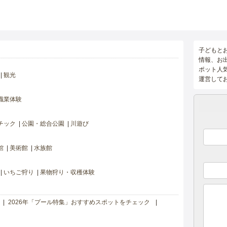
子どもと
情報、お
ポット人
観光
運営して
職業体験
チック
公園・総合公園
川遊び
館
美術館
水族館
いちご狩り
果物狩り・収穫体験
2026年「プール特集」おすすめスポットをチェック