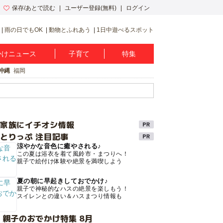
保存/あとで読む
ユーザー登録(無料)
ログイン
雨の日でもOK
動物とふれあう
1日中遊べるスポット
かけニュース
子育て
特集
沖縄
福岡
け家族にイチオシ情報
とりっぷ 注目記事
涼やかな音色に癒やされる♪
この夏は浴衣を着て風鈴市・まつりへ！
親子で絵付け体験や絶景を満喫しよう
夏の朝に早起きしておでかけ♪
親子で神秘的なハスの絶景を楽しもう！
スイレンとの違い＆ハスまつり情報も
 親子のおでかけ特集 8月