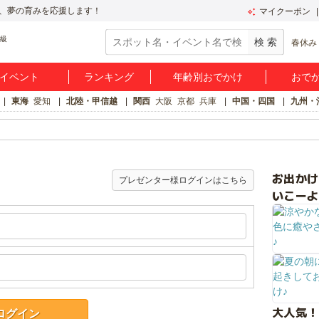
、夢の育みを応援します！
マイクーポン
春休み
イベント
ランキング
年齢別おでかけ
おで
東海
愛知
北陸・甲信越
関西
大阪
京都
兵庫
中国・四国
九州・
お出か
プレゼンター様ログインはこちら
いこーよ
大人気！