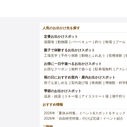
人気のお出かけ先を探す
定番お出かけスポット
遊園地
動物園
バーベキュー
釣り
牧場
プール
親子で体験するお出かけスポット
工場見学
手作り体験
動物とふれあう
収穫体験
お得に一日中遊べるお出かけスポット
お得なクーポン
無料で遊べる
駐車場無料
アスレ
雨の日におすすめ室内・屋内お出かけスポット
雨でも楽しめる
室内遊び場
映画館
博物館・科学
季節のお出かけスポット
温泉・銭湯
スキー場
アイススケート場
潮干狩り
おすすめ情報
2026年「夏休み特集」イベント&スポットをチェック
2026年「自由研究特集」行けば完成！イベント紹介
ご登録