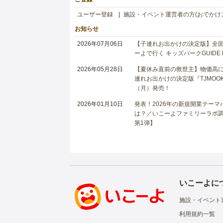
ユーザー登録
施設・イベント運営者の方(おでかけ
お知らせ
2026年07月06日
【子連れお出かけの決定版】全国6
ーよで行く キッズパークGUIDE
2026年05月28日
【夏休み直前の救世主】物価高に
連れお出かけの決定版『TJMOOK
（月）発売！
2026年01月10日
発表！2026年の新規開業テー
は？／いこーよファミリーラボ調査
第1弾】
いこーよに
施設・イベント
利用規約一覧