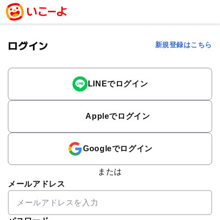
ログイン
新規登録はこちら
LINEでログイン
Appleでログイン
Googleでログイン
または
メールアドレス