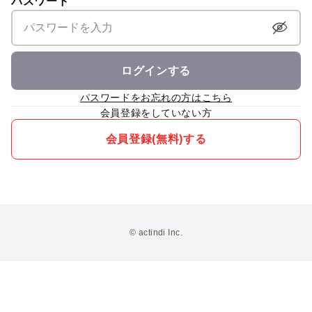
パスワード
ログインする
パスワードをお忘れの方はこちら
会員登録をしていない方
会員登録(無料)する
© actindi Inc.