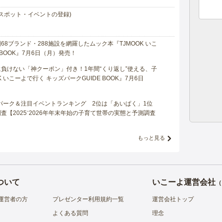
スポット・イベントの登録)
8ブランド・288施設を網羅したムック本『TJMOOK いこ
 BOOK』7月6日（月）発売！
負けない「神クーポン」付き！1年間“くり返し”使える、子
 いこーよで行く キッズパークGUIDE BOOK』7月6日
マパーク＆注目イベントランキング 2位は「あいぱく」1位
【2025⁻2026年年末年始の子育て世帯の実態と予測調査
もっと見る
ついて
いこーよ運営会社
（
運営者の方
プレゼンター利用規約一覧
運営会社トップ
よくある質問
理念