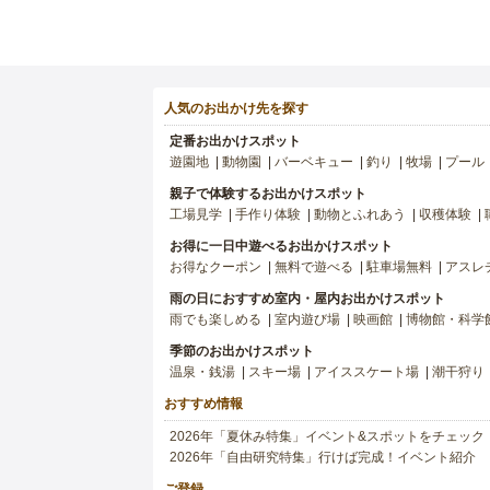
人気のお出かけ先を探す
定番お出かけスポット
遊園地
動物園
バーベキュー
釣り
牧場
プール
親子で体験するお出かけスポット
工場見学
手作り体験
動物とふれあう
収穫体験
お得に一日中遊べるお出かけスポット
お得なクーポン
無料で遊べる
駐車場無料
アスレ
雨の日におすすめ室内・屋内お出かけスポット
雨でも楽しめる
室内遊び場
映画館
博物館・科学
季節のお出かけスポット
温泉・銭湯
スキー場
アイススケート場
潮干狩り
おすすめ情報
2026年「夏休み特集」イベント&スポットをチェック
2026年「自由研究特集」行けば完成！イベント紹介
ご登録