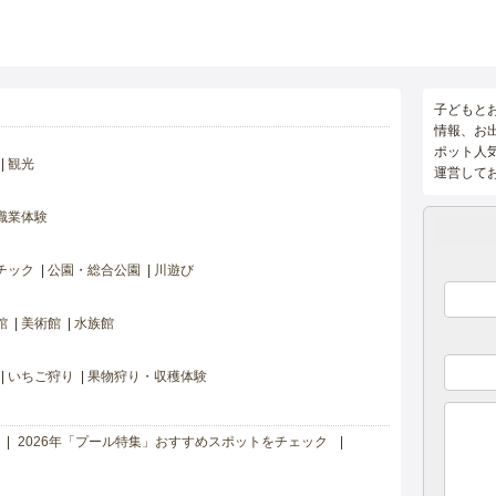
子どもと
情報、お
ポット人
観光
運営して
職業体験
チック
公園・総合公園
川遊び
館
美術館
水族館
いちご狩り
果物狩り・収穫体験
2026年「プール特集」おすすめスポットをチェック