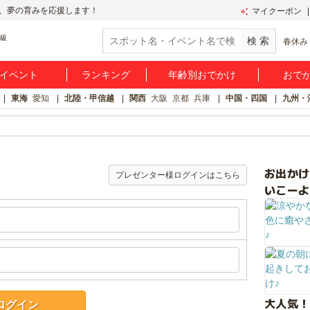
、夢の育みを応援します！
マイクーポン
春休み
イベント
ランキング
年齢別おでかけ
おで
東海
愛知
北陸・甲信越
関西
大阪
京都
兵庫
中国・四国
九州・
お出か
プレゼンター様ログインはこちら
いこーよ
大人気！