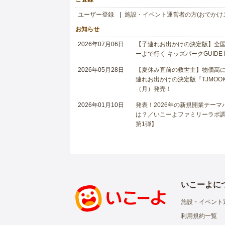
ユーザー登録
施設・イベント運営者の方(おでかけ
お知らせ
2026年07月06日
【子連れお出かけの決定版】全国6
ーよで行く キッズパークGUIDE
2026年05月28日
【夏休み直前の救世主】物価高に
連れお出かけの決定版『TJMOOK
（月）発売！
2026年01月10日
発表！2026年の新規開業テー
は？／いこーよファミリーラボ調査
第1弾】
いこーよに
施設・イベント
利用規約一覧