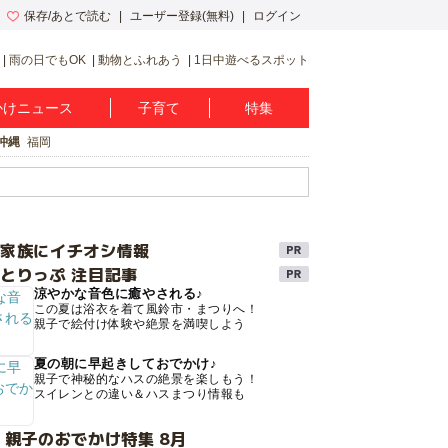
保存/あとで読む
ユーザー登録(無料)
ログイン
雨の日でもOK
動物とふれあう
1日中遊べるスポット
かけニュース
子育て
特集
沖縄
福岡
け家族にイチオシ情報
とりっぷ 注目記事
涼やかな音色に癒やされる♪
この夏は浴衣を着て風鈴市・まつりへ！
親子で絵付け体験や絶景を満喫しよう
夏の朝に早起きしておでかけ♪
親子で神秘的なハスの絶景を楽しもう！
スイレンとの違い＆ハスまつり情報も
 親子のおでかけ特集 8月