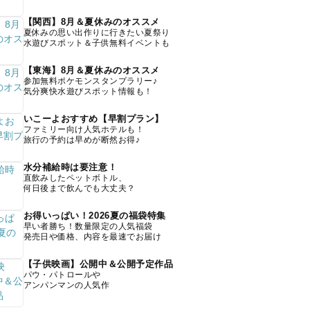
【関西】8月＆夏休みのオススメ
夏休みの思い出作りに行きたい夏祭り
水遊びスポット＆子供無料イベントも
【東海】8月＆夏休みのオススメ
参加無料ポケモンスタンプラリー♪
気分爽快水遊びスポット情報も！
いこーよおすすめ【早割プラン】
ファミリー向け人気ホテルも！
旅行の予約は早めが断然お得♪
水分補給時は要注意！
直飲みしたペットボトル、
何日後まで飲んでも大丈夫？
お得いっぱい！2026夏の福袋特集
早い者勝ち！数量限定の人気福袋
発売日や価格、内容を最速でお届け
【子供映画】公開中＆公開予定作品
パウ・パトロールや
アンパンマンの人気作