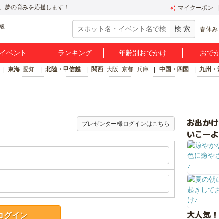
、夢の育みを応援します！
マイクーポン
春休み
イベント
ランキング
年齢別おでかけ
おで
東海
愛知
北陸・甲信越
関西
大阪
京都
兵庫
中国・四国
九州・
お出か
プレゼンター様ログインはこちら
いこーよ
大人気！