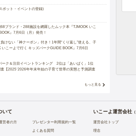
スポット・イベントの登録)
8ブランド・288施設を網羅したムック本『TJMOOK いこ
 BOOK』7月6日（月）発売！
負けない「神クーポン」付き！1年間“くり返し”使える、子
 いこーよで行く キッズパークGUIDE BOOK』7月6日
マパーク＆注目イベントランキング 2位は「あいぱく」1位
【2025⁻2026年年末年始の子育て世帯の実態と予測調査
もっと見る
ついて
いこーよ運営会社
（
運営者の方
プレゼンター利用規約一覧
運営会社トップ
よくある質問
理念