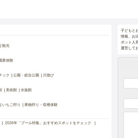
子どもと
情報、お
ポット人
観光
運営して
職業体験
チック
公園・総合公園
川遊び
館
美術館
水族館
いちご狩り
果物狩り・収穫体験
2026年「プール特集」おすすめスポットをチェック