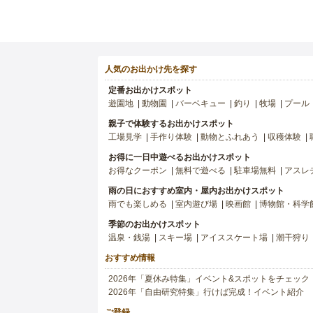
人気のお出かけ先を探す
定番お出かけスポット
遊園地
動物園
バーベキュー
釣り
牧場
プール
親子で体験するお出かけスポット
工場見学
手作り体験
動物とふれあう
収穫体験
お得に一日中遊べるお出かけスポット
お得なクーポン
無料で遊べる
駐車場無料
アスレ
雨の日におすすめ室内・屋内お出かけスポット
雨でも楽しめる
室内遊び場
映画館
博物館・科学
季節のお出かけスポット
温泉・銭湯
スキー場
アイススケート場
潮干狩り
おすすめ情報
2026年「夏休み特集」イベント&スポットをチェック
2026年「自由研究特集」行けば完成！イベント紹介
ご登録