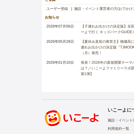
ユーザー登録
施設・イベント運営者の方(おでかけ
お知らせ
2026年07月06日
【子連れお出かけの決定版】全国6
ーよで行く キッズパークGUIDE
2026年05月28日
【夏休み直前の救世主】物価高に
連れお出かけの決定版『TJMOOK
（月）発売！
2026年01月10日
発表！2026年の新規開業テー
は？／いこーよファミリーラボ調査
第1弾】
いこーよに
施設・イベント
利用規約一覧