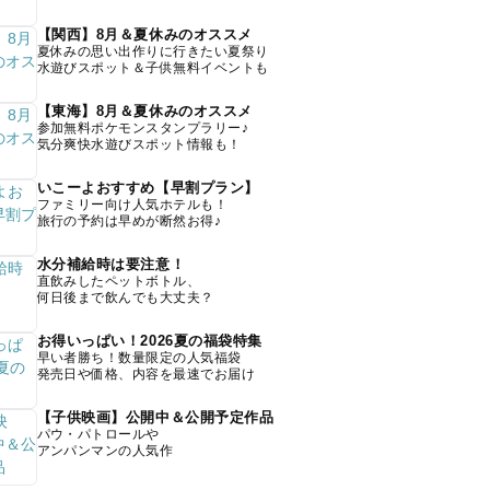
【関西】8月＆夏休みのオススメ
夏休みの思い出作りに行きたい夏祭り
水遊びスポット＆子供無料イベントも
【東海】8月＆夏休みのオススメ
参加無料ポケモンスタンプラリー♪
気分爽快水遊びスポット情報も！
いこーよおすすめ【早割プラン】
ファミリー向け人気ホテルも！
旅行の予約は早めが断然お得♪
水分補給時は要注意！
直飲みしたペットボトル、
何日後まで飲んでも大丈夫？
お得いっぱい！2026夏の福袋特集
早い者勝ち！数量限定の人気福袋
発売日や価格、内容を最速でお届け
【子供映画】公開中＆公開予定作品
パウ・パトロールや
アンパンマンの人気作