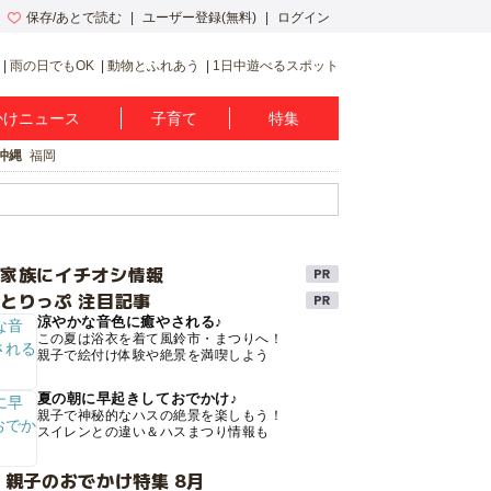
保存/あとで読む
ユーザー登録(無料)
ログイン
雨の日でもOK
動物とふれあう
1日中遊べるスポット
かけニュース
子育て
特集
沖縄
福岡
け家族にイチオシ情報
とりっぷ 注目記事
涼やかな音色に癒やされる♪
この夏は浴衣を着て風鈴市・まつりへ！
親子で絵付け体験や絶景を満喫しよう
夏の朝に早起きしておでかけ♪
親子で神秘的なハスの絶景を楽しもう！
スイレンとの違い＆ハスまつり情報も
 親子のおでかけ特集 8月