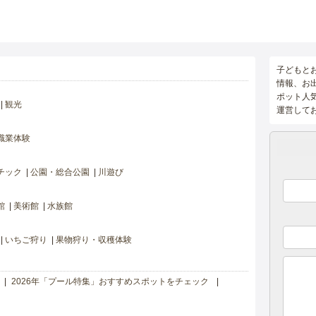
子どもと
情報、お
ポット人
観光
運営して
職業体験
チック
公園・総合公園
川遊び
館
美術館
水族館
いちご狩り
果物狩り・収穫体験
2026年「プール特集」おすすめスポットをチェック