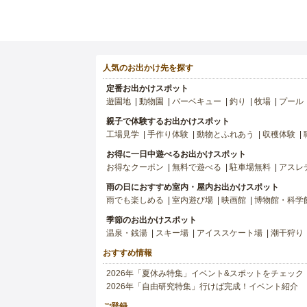
人気のお出かけ先を探す
定番お出かけスポット
遊園地
動物園
バーベキュー
釣り
牧場
プール
親子で体験するお出かけスポット
工場見学
手作り体験
動物とふれあう
収穫体験
お得に一日中遊べるお出かけスポット
お得なクーポン
無料で遊べる
駐車場無料
アスレ
雨の日におすすめ室内・屋内お出かけスポット
雨でも楽しめる
室内遊び場
映画館
博物館・科学
季節のお出かけスポット
温泉・銭湯
スキー場
アイススケート場
潮干狩り
おすすめ情報
2026年「夏休み特集」イベント&スポットをチェック
2026年「自由研究特集」行けば完成！イベント紹介
ご登録