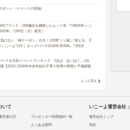
スポット・イベントの登録)
8ブランド・288施設を網羅したムック本『TJMOOK いこ
 BOOK』7月6日（月）発売！
負けない「神クーポン」付き！1年間“くり返し”使える、子
 いこーよで行く キッズパークGUIDE BOOK』7月6日
マパーク＆注目イベントランキング 2位は「あいぱく」1位
【2025⁻2026年年末年始の子育て世帯の実態と予測調査
もっと見る
ついて
いこーよ運営会社
（
運営者の方
プレゼンター利用規約一覧
運営会社トップ
よくある質問
理念