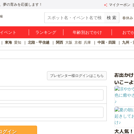
、夢の育みを応援します！
マイクーポン
春休み
イベント
ランキング
年齢別おでかけ
おで
東海
愛知
北陸・甲信越
関西
大阪
京都
兵庫
中国・四国
九州・
お出か
プレゼンター様ログインはこちら
いこーよ
大人気！