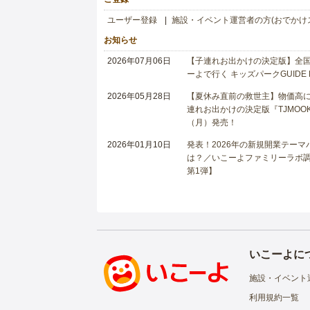
ユーザー登録
施設・イベント運営者の方(おでかけ
お知らせ
2026年07月06日
【子連れお出かけの決定版】全国6
ーよで行く キッズパークGUIDE
2026年05月28日
【夏休み直前の救世主】物価高に
連れお出かけの決定版『TJMOOK
（月）発売！
2026年01月10日
発表！2026年の新規開業テー
は？／いこーよファミリーラボ調査
第1弾】
いこーよに
施設・イベント
利用規約一覧