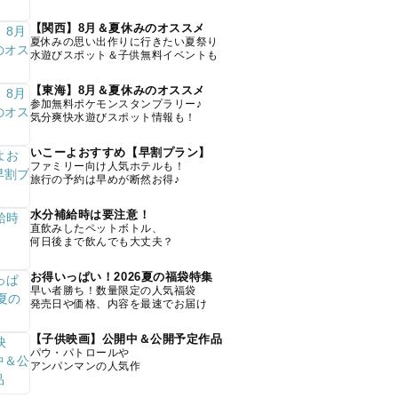
【関西】8月＆夏休みのオススメ
夏休みの思い出作りに行きたい夏祭り
水遊びスポット＆子供無料イベントも
【東海】8月＆夏休みのオススメ
参加無料ポケモンスタンプラリー♪
気分爽快水遊びスポット情報も！
いこーよおすすめ【早割プラン】
ファミリー向け人気ホテルも！
旅行の予約は早めが断然お得♪
水分補給時は要注意！
直飲みしたペットボトル、
何日後まで飲んでも大丈夫？
お得いっぱい！2026夏の福袋特集
早い者勝ち！数量限定の人気福袋
発売日や価格、内容を最速でお届け
【子供映画】公開中＆公開予定作品
パウ・パトロールや
アンパンマンの人気作