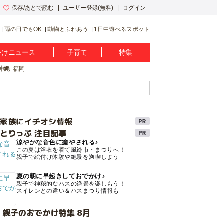
保存/あとで読む
ユーザー登録(無料)
ログイン
雨の日でもOK
動物とふれあう
1日中遊べるスポット
かけニュース
子育て
特集
沖縄
福岡
け家族にイチオシ情報
とりっぷ 注目記事
涼やかな音色に癒やされる♪
この夏は浴衣を着て風鈴市・まつりへ！
親子で絵付け体験や絶景を満喫しよう
夏の朝に早起きしておでかけ♪
親子で神秘的なハスの絶景を楽しもう！
スイレンとの違い＆ハスまつり情報も
 親子のおでかけ特集 8月