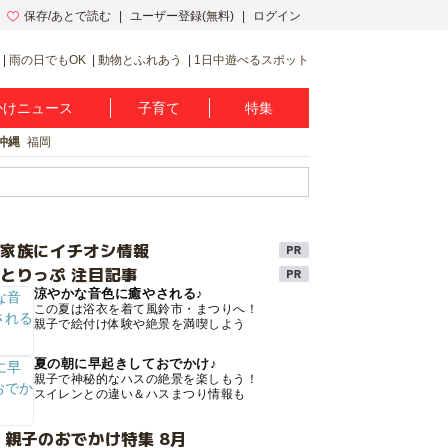
保存/あとで読む
ユーザー登録(無料)
ログイン
雨の日でもOK
動物とふれあう
1日中遊べるスポット
かけニュース
子育て
特集
沖縄
福岡
け家族にイチオシ情報
とりっぷ 注目記事
涼やかな音色に癒やされる♪
この夏は浴衣を着て風鈴市・まつりへ！
親子で絵付け体験や絶景を満喫しよう
夏の朝に早起きしておでかけ♪
親子で神秘的なハスの絶景を楽しもう！
スイレンとの違い＆ハスまつり情報も
 親子のおでかけ特集 8月