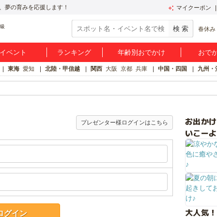
、夢の育みを応援します！
マイクーポン
春休み
イベント
ランキング
年齢別おでかけ
おで
東海
愛知
北陸・甲信越
関西
大阪
京都
兵庫
中国・四国
九州・
お出か
プレゼンター様ログインはこちら
いこーよ
大人気！