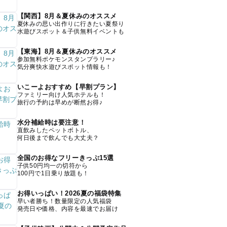
【関西】8月＆夏休みのオススメ
夏休みの思い出作りに行きたい夏祭り
水遊びスポット＆子供無料イベントも
【東海】8月＆夏休みのオススメ
参加無料ポケモンスタンプラリー♪
気分爽快水遊びスポット情報も！
いこーよおすすめ【早割プラン】
ファミリー向け人気ホテルも！
旅行の予約は早めが断然お得♪
水分補給時は要注意！
直飲みしたペットボトル、
何日後まで飲んでも大丈夫？
全国のお得なフリーきっぷ15選
子供50円均一の切符から
100円で1日乗り放題も！
お得いっぱい！2026夏の福袋特集
早い者勝ち！数量限定の人気福袋
発売日や価格、内容を最速でお届け