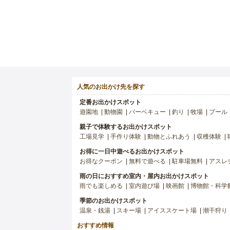
人気のお出かけ先を探す
定番お出かけスポット
遊園地
動物園
バーベキュー
釣り
牧場
プール
親子で体験するお出かけスポット
工場見学
手作り体験
動物とふれあう
収穫体験
お得に一日中遊べるお出かけスポット
お得なクーポン
無料で遊べる
駐車場無料
アスレ
雨の日におすすめ室内・屋内お出かけスポット
雨でも楽しめる
室内遊び場
映画館
博物館・科学
季節のお出かけスポット
温泉・銭湯
スキー場
アイススケート場
潮干狩り
おすすめ情報