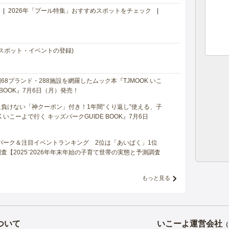
2026年「プール特集」おすすめスポットをチェック
スポット・イベントの登録)
8ブランド・288施設を網羅したムック本『TJMOOK いこ
 BOOK』7月6日（月）発売！
負けない「神クーポン」付き！1年間“くり返し”使える、子
 いこーよで行く キッズパークGUIDE BOOK』7月6日
マパーク＆注目イベントランキング 2位は「あいぱく」1位
【2025⁻2026年年末年始の子育て世帯の実態と予測調査
もっと見る
ついて
いこーよ運営会社
（