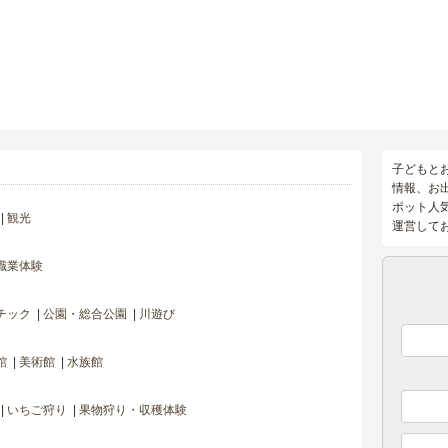
子どもと
情報、お
ポット人
観光
運営して
職業体験
チック
公園・総合公園
川遊び
館
美術館
水族館
いちご狩り
果物狩り・収穫体験