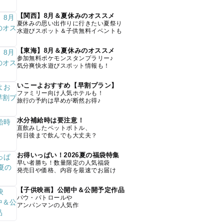
【関西】8月＆夏休みのオススメ
夏休みの思い出作りに行きたい夏祭り
水遊びスポット＆子供無料イベントも
【東海】8月＆夏休みのオススメ
参加無料ポケモンスタンプラリー♪
気分爽快水遊びスポット情報も！
いこーよおすすめ【早割プラン】
ファミリー向け人気ホテルも！
旅行の予約は早めが断然お得♪
水分補給時は要注意！
直飲みしたペットボトル、
何日後まで飲んでも大丈夫？
お得いっぱい！2026夏の福袋特集
早い者勝ち！数量限定の人気福袋
発売日や価格、内容を最速でお届け
【子供映画】公開中＆公開予定作品
パウ・パトロールや
アンパンマンの人気作