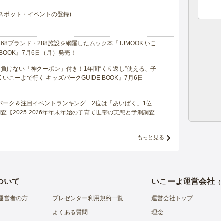
スポット・イベントの登録)
8ブランド・288施設を網羅したムック本『TJMOOK いこ
 BOOK』7月6日（月）発売！
負けない「神クーポン」付き！1年間“くり返し”使える、子
 いこーよで行く キッズパークGUIDE BOOK』7月6日
マパーク＆注目イベントランキング 2位は「あいぱく」1位
【2025⁻2026年年末年始の子育て世帯の実態と予測調査
もっと見る
ついて
いこーよ運営会社
（
運営者の方
プレゼンター利用規約一覧
運営会社トップ
よくある質問
理念