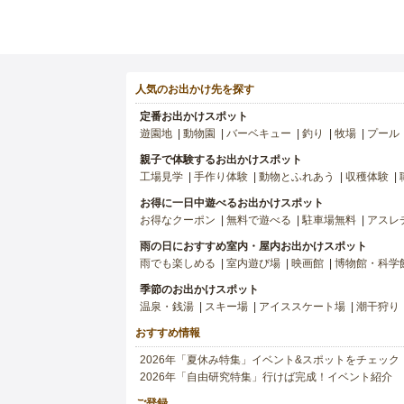
人気のお出かけ先を探す
定番お出かけスポット
遊園地
動物園
バーベキュー
釣り
牧場
プール
親子で体験するお出かけスポット
工場見学
手作り体験
動物とふれあう
収穫体験
お得に一日中遊べるお出かけスポット
お得なクーポン
無料で遊べる
駐車場無料
アスレ
雨の日におすすめ室内・屋内お出かけスポット
雨でも楽しめる
室内遊び場
映画館
博物館・科学
季節のお出かけスポット
温泉・銭湯
スキー場
アイススケート場
潮干狩り
おすすめ情報
2026年「夏休み特集」イベント&スポットをチェック
2026年「自由研究特集」行けば完成！イベント紹介
ご登録