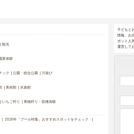
子どもと
情報、お
ポット人
観光
運営して
職業体験
チック
公園・総合公園
川遊び
館
美術館
水族館
いちご狩り
果物狩り・収穫体験
2026年「プール特集」おすすめスポットをチェック