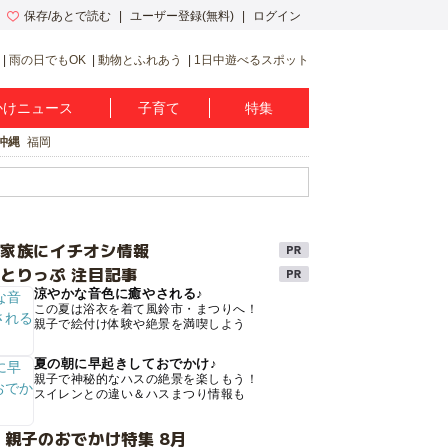
保存/あとで読む
ユーザー登録(無料)
ログイン
雨の日でもOK
動物とふれあう
1日中遊べるスポット
かけニュース
子育て
特集
沖縄
福岡
け家族にイチオシ情報
とりっぷ 注目記事
涼やかな音色に癒やされる♪
この夏は浴衣を着て風鈴市・まつりへ！
親子で絵付け体験や絶景を満喫しよう
夏の朝に早起きしておでかけ♪
親子で神秘的なハスの絶景を楽しもう！
スイレンとの違い＆ハスまつり情報も
 親子のおでかけ特集 8月