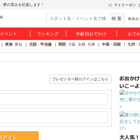
、夢の育みを応援します！
マイクーポン
春休み
イベント
ランキング
年齢別おでかけ
おで
東海
愛知
北陸・甲信越
関西
大阪
京都
兵庫
中国・四国
九州・
お出か
プレゼンター様ログインはこちら
いこーよ
大人気！