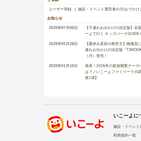
ユーザー登録
施設・イベント運営者の方(おでかけ
お知らせ
2026年07月06日
【子連れお出かけの決定版】全国6
ーよで行く キッズパークGUIDE
2026年05月28日
【夏休み直前の救世主】物価高に
連れお出かけの決定版『TJMOOK
（月）発売！
2026年01月10日
発表！2026年の新規開業テー
は？／いこーよファミリーラボ調査
第1弾】
いこーよに
施設・イベント
利用規約一覧