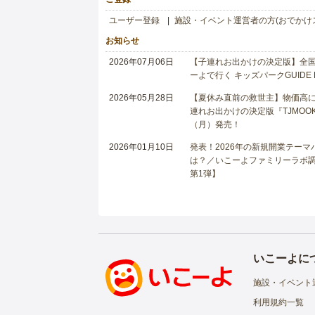
ユーザー登録
施設・イベント運営者の方(おでかけ
お知らせ
2026年07月06日
【子連れお出かけの決定版】全国6
ーよで行く キッズパークGUIDE
2026年05月28日
【夏休み直前の救世主】物価高に
連れお出かけの決定版『TJMOOK
（月）発売！
2026年01月10日
発表！2026年の新規開業テー
は？／いこーよファミリーラボ調査
第1弾】
いこーよに
施設・イベント
利用規約一覧