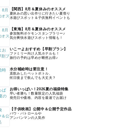
【関西】8月＆夏休みのオススメ
夏休みの思い出作りに行きたい夏祭り
水遊びスポット＆子供無料イベントも
【東海】8月＆夏休みのオススメ
参加無料ポケモンスタンプラリー♪
気分爽快水遊びスポット情報も！
いこーよおすすめ【早割プラン】
ファミリー向け人気ホテルも！
旅行の予約は早めが断然お得♪
水分補給時は要注意！
直飲みしたペットボトル、
何日後まで飲んでも大丈夫？
お得いっぱい！2026夏の福袋特集
早い者勝ち！数量限定の人気福袋
発売日や価格、内容を最速でお届け
【子供映画】公開中＆公開予定作品
パウ・パトロールや
アンパンマンの人気作