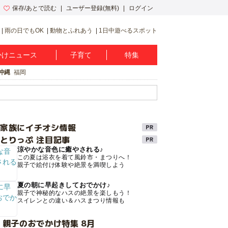
保存/あとで読む
ユーザー登録(無料)
ログイン
雨の日でもOK
動物とふれあう
1日中遊べるスポット
かけニュース
子育て
特集
沖縄
福岡
け家族にイチオシ情報
とりっぷ 注目記事
涼やかな音色に癒やされる♪
この夏は浴衣を着て風鈴市・まつりへ！
親子で絵付け体験や絶景を満喫しよう
夏の朝に早起きしておでかけ♪
親子で神秘的なハスの絶景を楽しもう！
スイレンとの違い＆ハスまつり情報も
 親子のおでかけ特集 8月