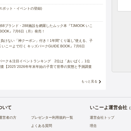
スポット・イベントの登録)
8ブランド・288施設を網羅したムック本『TJMOOK いこ
 BOOK』7月6日（月）発売！
負けない「神クーポン」付き！1年間“くり返し”使える、子
 いこーよで行く キッズパークGUIDE BOOK』7月6日
マパーク＆注目イベントランキング 2位は「あいぱく」1位
【2025⁻2026年年末年始の子育て世帯の実態と予測調査
もっと見る
ついて
いこーよ運営会社
（
運営者の方
プレゼンター利用規約一覧
運営会社トップ
よくある質問
理念