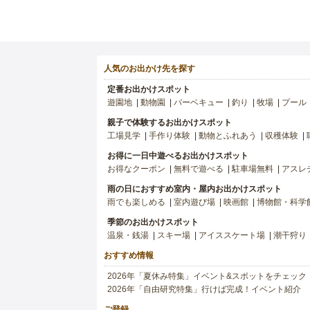
人気のお出かけ先を探す
定番お出かけスポット
遊園地
動物園
バーベキュー
釣り
牧場
プール
親子で体験するお出かけスポット
工場見学
手作り体験
動物とふれあう
収穫体験
お得に一日中遊べるお出かけスポット
お得なクーポン
無料で遊べる
駐車場無料
アスレ
雨の日におすすめ室内・屋内お出かけスポット
雨でも楽しめる
室内遊び場
映画館
博物館・科学
季節のお出かけスポット
温泉・銭湯
スキー場
アイススケート場
潮干狩り
おすすめ情報
2026年「夏休み特集」イベント&スポットをチェック
2026年「自由研究特集」行けば完成！イベント紹介
ご登録