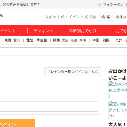
、夢の育みを応援します！
マイクーポン
春休み
イベント
ランキング
年齢別おでかけ
おで
東海
愛知
北陸・甲信越
関西
大阪
京都
兵庫
中国・四国
九州・
お出か
プレゼンター様ログインはこちら
いこーよ
大人気！