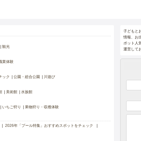
子どもと
情報、お
ポット人
観光
運営して
職業体験
チック
公園・総合公園
川遊び
館
美術館
水族館
いちご狩り
果物狩り・収穫体験
2026年「プール特集」おすすめスポットをチェック