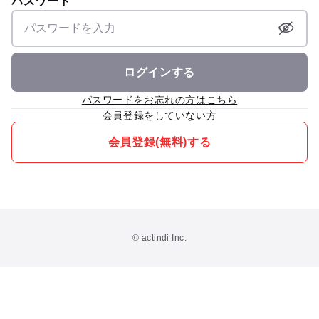
パスワード
ログインする
パスワードをお忘れの方はこちら
会員登録をしていない方
会員登録(無料)する
© actindi Inc.