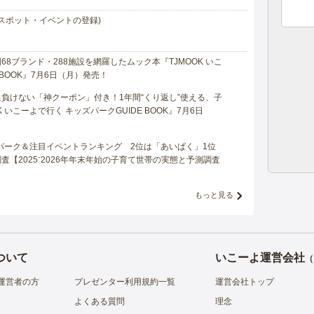
スポット・イベントの登録)
8ブランド・288施設を網羅したムック本『TJMOOK いこ
 BOOK』7月6日（月）発売！
負けない「神クーポン」付き！1年間“くり返し”使える、子
 いこーよで行く キッズパークGUIDE BOOK』7月6日
マパーク＆注目イベントランキング 2位は「あいぱく」1位
【2025⁻2026年年末年始の子育て世帯の実態と予測調査
もっと見る
ついて
いこーよ運営会社
（
運営者の方
プレゼンター利用規約一覧
運営会社トップ
よくある質問
理念