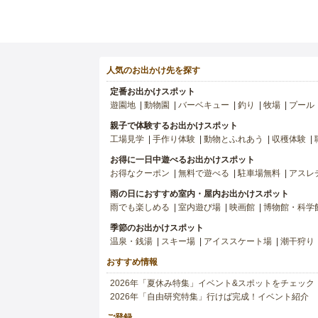
人気のお出かけ先を探す
定番お出かけスポット
遊園地
動物園
バーベキュー
釣り
牧場
プール
親子で体験するお出かけスポット
工場見学
手作り体験
動物とふれあう
収穫体験
お得に一日中遊べるお出かけスポット
お得なクーポン
無料で遊べる
駐車場無料
アスレ
雨の日におすすめ室内・屋内お出かけスポット
雨でも楽しめる
室内遊び場
映画館
博物館・科学
季節のお出かけスポット
温泉・銭湯
スキー場
アイススケート場
潮干狩り
おすすめ情報
2026年「夏休み特集」イベント&スポットをチェック
2026年「自由研究特集」行けば完成！イベント紹介
ご登録