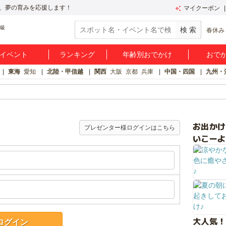
、夢の育みを応援します！
マイクーポン
春休み
イベント
ランキング
年齢別おでかけ
おで
東海
愛知
北陸・甲信越
関西
大阪
京都
兵庫
中国・四国
九州・
お出か
プレゼンター様ログインはこちら
いこーよ
大人気！