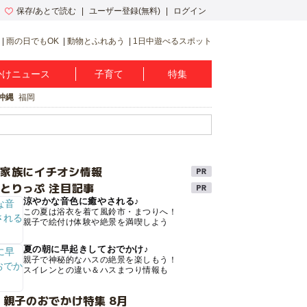
保存/あとで読む
ユーザー登録(無料)
ログイン
雨の日でもOK
動物とふれあう
1日中遊べるスポット
かけニュース
子育て
特集
沖縄
福岡
け家族にイチオシ情報
とりっぷ 注目記事
涼やかな音色に癒やされる♪
この夏は浴衣を着て風鈴市・まつりへ！
親子で絵付け体験や絶景を満喫しよう
夏の朝に早起きしておでかけ♪
親子で神秘的なハスの絶景を楽しもう！
スイレンとの違い＆ハスまつり情報も
 親子のおでかけ特集 8月