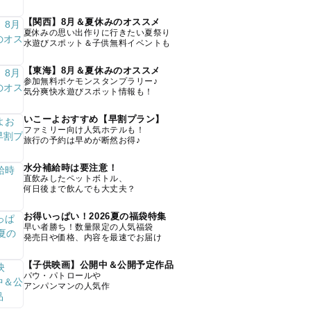
【関西】8月＆夏休みのオススメ
夏休みの思い出作りに行きたい夏祭り
水遊びスポット＆子供無料イベントも
【東海】8月＆夏休みのオススメ
参加無料ポケモンスタンプラリー♪
気分爽快水遊びスポット情報も！
いこーよおすすめ【早割プラン】
ファミリー向け人気ホテルも！
旅行の予約は早めが断然お得♪
水分補給時は要注意！
直飲みしたペットボトル、
何日後まで飲んでも大丈夫？
お得いっぱい！2026夏の福袋特集
早い者勝ち！数量限定の人気福袋
発売日や価格、内容を最速でお届け
【子供映画】公開中＆公開予定作品
パウ・パトロールや
アンパンマンの人気作