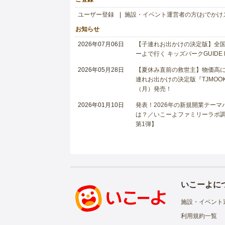
ユーザー登録
施設・イベント運営者の方(おでかけ
お知らせ
2026年07月06日
【子連れお出かけの決定版】全国6
ーよで行く キッズパークGUIDE
2026年05月28日
【夏休み直前の救世主】物価高に
連れお出かけの決定版『TJMOOK
（月）発売！
2026年01月10日
発表！2026年の新規開業テー
は？／いこーよファミリーラボ調査
第1弾】
いこーよに
施設・イベント
利用規約一覧