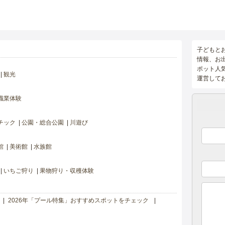
子どもと
情報、お
ポット人
観光
運営して
職業体験
チック
公園・総合公園
川遊び
館
美術館
水族館
いちご狩り
果物狩り・収穫体験
2026年「プール特集」おすすめスポットをチェック