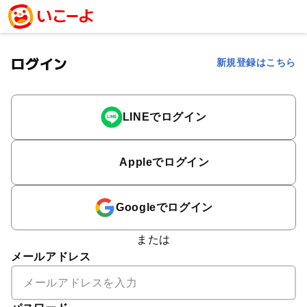
ログイン
新規登録はこちら
LINEでログイン
Appleでログイン
Googleでログイン
または
メールアドレス