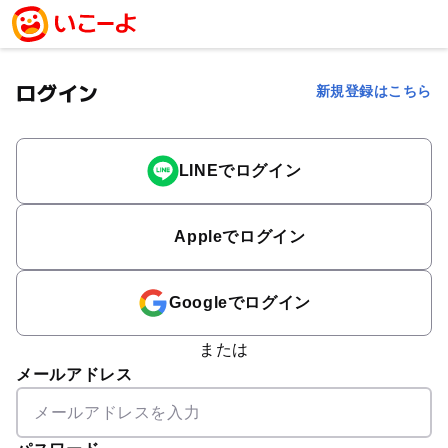
ログイン
新規登録はこちら
LINEでログイン
Appleでログイン
Googleでログイン
または
メールアドレス