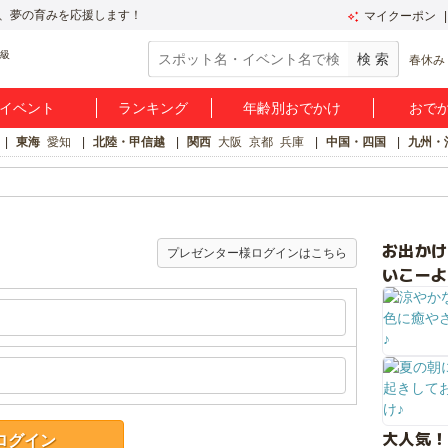
、夢の育みを応援します！
マイクーポン
春休み
イベント
ランキング
年齢別おでかけ
おで
東海
愛知
北陸・甲信越
関西
大阪
京都
兵庫
中国・四国
九州・
お出か
プレゼンター様ログインはこちら
いこーよ
大人気！