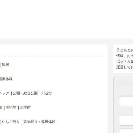
子どもと
情報、お
ポット人
観光
運営して
職業体験
チック
公園・総合公園
川遊び
館
美術館
水族館
いちご狩り
果物狩り・収穫体験