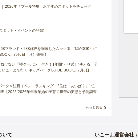
2026年「プール特集」おすすめスポットをチェック
スポット・イベントの登録)
8ブランド・288施設を網羅したムック本『TJMOOK いこ
 BOOK』7月6日（月）発売！
負けない「神クーポン」付き！1年間“くり返し”使える、子
 いこーよで行く キッズパークGUIDE BOOK』7月6日
マパーク＆注目イベントランキング 2位は「あいぱく」1位
【2025⁻2026年年末年始の子育て世帯の実態と予測調査
もっと見る
ついて
いこーよ運営会社
（