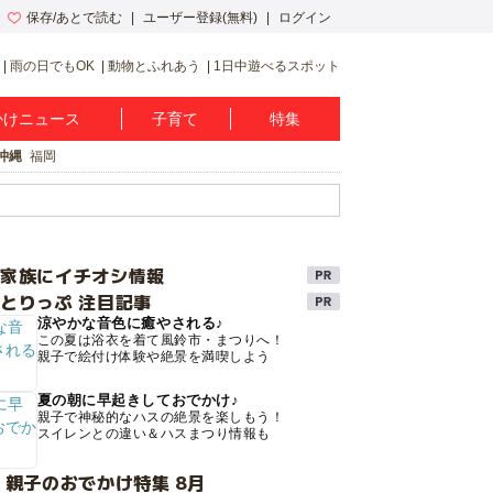
保存/あとで読む
ユーザー登録(無料)
ログイン
雨の日でもOK
動物とふれあう
1日中遊べるスポット
かけニュース
子育て
特集
沖縄
福岡
け家族にイチオシ情報
とりっぷ 注目記事
涼やかな音色に癒やされる♪
この夏は浴衣を着て風鈴市・まつりへ！
親子で絵付け体験や絶景を満喫しよう
夏の朝に早起きしておでかけ♪
親子で神秘的なハスの絶景を楽しもう！
スイレンとの違い＆ハスまつり情報も
 親子のおでかけ特集 8月