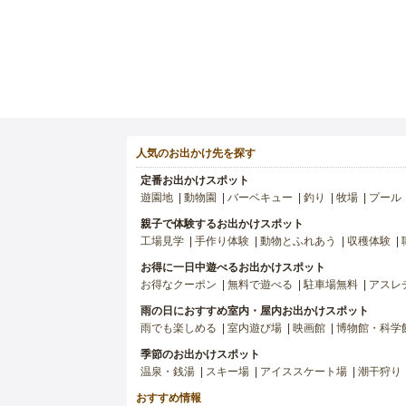
人気のお出かけ先を探す
定番お出かけスポット
遊園地
動物園
バーベキュー
釣り
牧場
プール
親子で体験するお出かけスポット
工場見学
手作り体験
動物とふれあう
収穫体験
お得に一日中遊べるお出かけスポット
お得なクーポン
無料で遊べる
駐車場無料
アスレ
雨の日におすすめ室内・屋内お出かけスポット
雨でも楽しめる
室内遊び場
映画館
博物館・科学
季節のお出かけスポット
温泉・銭湯
スキー場
アイススケート場
潮干狩り
おすすめ情報