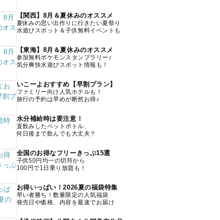
【関西】8月＆夏休みのオススメ
夏休みの思い出作りに行きたい夏祭り
水遊びスポット＆子供無料イベントも
【東海】8月＆夏休みのオススメ
参加無料ポケモンスタンプラリー♪
気分爽快水遊びスポット情報も！
いこーよおすすめ【早割プラン】
ファミリー向け人気ホテルも！
旅行の予約は早めが断然お得♪
水分補給時は要注意！
直飲みしたペットボトル、
何日後まで飲んでも大丈夫？
全国のお得なフリーきっぷ15選
子供50円均一の切符から
100円で1日乗り放題も！
お得いっぱい！2026夏の福袋特集
早い者勝ち！数量限定の人気福袋
発売日や価格、内容を最速でお届け