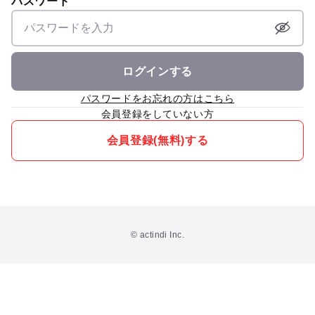
パスワード
ログインする
パスワードをお忘れの方はこちら
会員登録をしていない方
会員登録(無料)する
© actindi Inc.