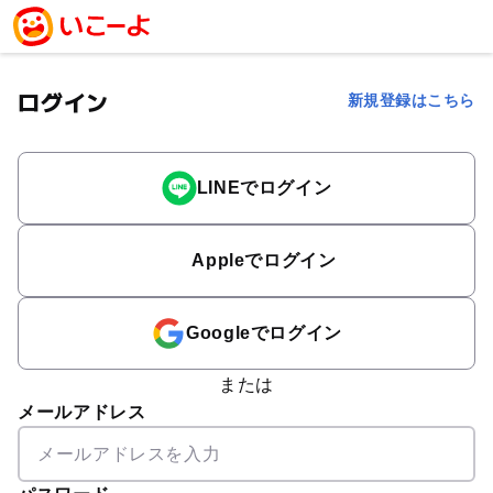
ログイン
新規登録はこちら
LINEでログイン
Appleでログイン
Googleでログイン
または
メールアドレス