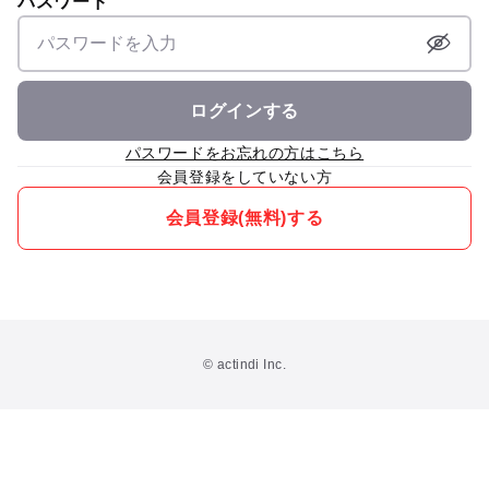
パスワード
ログインする
パスワードをお忘れの方はこちら
会員登録をしていない方
会員登録(無料)する
© actindi Inc.