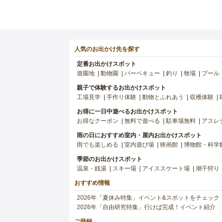
人気のお出かけ先を探す
定番お出かけスポット
遊園地
動物園
バーベキュー
釣り
牧場
プール
親子で体験するお出かけスポット
工場見学
手作り体験
動物とふれあう
収穫体験
お得に一日中遊べるお出かけスポット
お得なクーポン
無料で遊べる
駐車場無料
アスレ
雨の日におすすめ室内・屋内お出かけスポット
雨でも楽しめる
室内遊び場
映画館
博物館・科学
季節のお出かけスポット
温泉・銭湯
スキー場
アイススケート場
潮干狩り
おすすめ情報
2026年「夏休み特集」イベント&スポットをチェック
2026年「自由研究特集」行けば完成！イベント紹介
ご登録