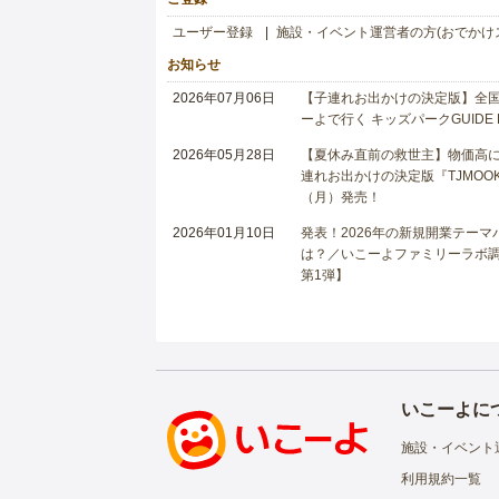
ユーザー登録
施設・イベント運営者の方(おでかけ
お知らせ
2026年07月06日
【子連れお出かけの決定版】全国6
ーよで行く キッズパークGUIDE
2026年05月28日
【夏休み直前の救世主】物価高に
連れお出かけの決定版『TJMOOK
（月）発売！
2026年01月10日
発表！2026年の新規開業テー
は？／いこーよファミリーラボ調査
第1弾】
いこーよに
施設・イベント
利用規約一覧