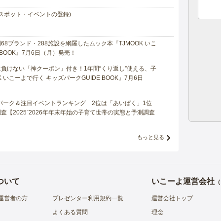
スポット・イベントの登録)
8ブランド・288施設を網羅したムック本『TJMOOK いこ
 BOOK』7月6日（月）発売！
負けない「神クーポン」付き！1年間“くり返し”使える、子
 いこーよで行く キッズパークGUIDE BOOK』7月6日
マパーク＆注目イベントランキング 2位は「あいぱく」1位
【2025⁻2026年年末年始の子育て世帯の実態と予測調査
もっと見る
ついて
いこーよ運営会社
（
運営者の方
プレゼンター利用規約一覧
運営会社トップ
よくある質問
理念