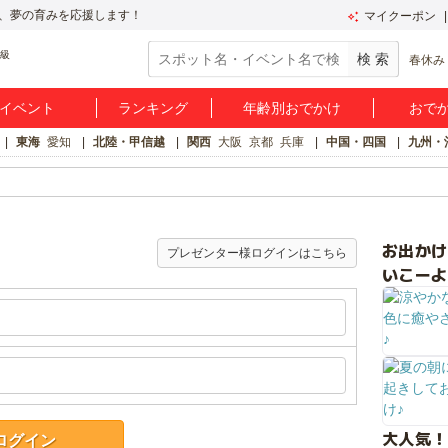
、夢の育みを応援します！
マイクーポン
春休み
イベント
ランキング
年齢別おでかけ
おで
東海
愛知
北陸・甲信越
関西
大阪
京都
兵庫
中国・四国
九州・
お出か
プレゼンター様ログインはこちら
いこーよ
大人気！