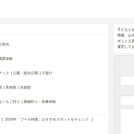
子どもと
情報、お
ポット人
観光
運営して
職業体験
チック
公園・総合公園
川遊び
館
美術館
水族館
いちご狩り
果物狩り・収穫体験
2026年「プール特集」おすすめスポットをチェック