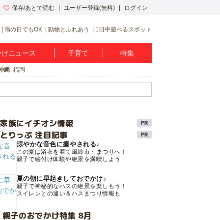
保存/あとで読む
ユーザー登録(無料)
ログイン
雨の日でもOK
動物とふれあう
1日中遊べるスポット
かけニュース
子育て
特集
沖縄
福岡
け家族にイチオシ情報
とりっぷ 注目記事
涼やかな音色に癒やされる♪
この夏は浴衣を着て風鈴市・まつりへ！
親子で絵付け体験や絶景を満喫しよう
夏の朝に早起きしておでかけ♪
親子で神秘的なハスの絶景を楽しもう！
スイレンとの違い＆ハスまつり情報も
 親子のおでかけ特集 8月