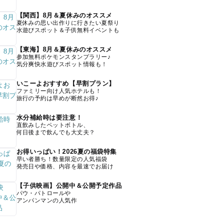
【関西】8月＆夏休みのオススメ
夏休みの思い出作りに行きたい夏祭り
水遊びスポット＆子供無料イベントも
【東海】8月＆夏休みのオススメ
参加無料ポケモンスタンプラリー♪
気分爽快水遊びスポット情報も！
いこーよおすすめ【早割プラン】
ファミリー向け人気ホテルも！
旅行の予約は早めが断然お得♪
水分補給時は要注意！
直飲みしたペットボトル、
何日後まで飲んでも大丈夫？
お得いっぱい！2026夏の福袋特集
早い者勝ち！数量限定の人気福袋
発売日や価格、内容を最速でお届け
【子供映画】公開中＆公開予定作品
パウ・パトロールや
アンパンマンの人気作