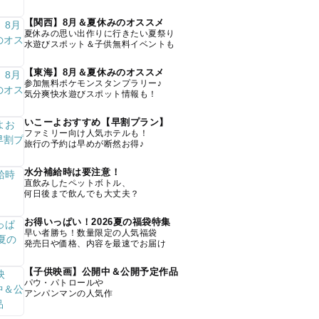
【関西】8月＆夏休みのオススメ
夏休みの思い出作りに行きたい夏祭り
水遊びスポット＆子供無料イベントも
【東海】8月＆夏休みのオススメ
参加無料ポケモンスタンプラリー♪
気分爽快水遊びスポット情報も！
いこーよおすすめ【早割プラン】
ファミリー向け人気ホテルも！
旅行の予約は早めが断然お得♪
水分補給時は要注意！
直飲みしたペットボトル、
何日後まで飲んでも大丈夫？
お得いっぱい！2026夏の福袋特集
早い者勝ち！数量限定の人気福袋
発売日や価格、内容を最速でお届け
【子供映画】公開中＆公開予定作品
パウ・パトロールや
アンパンマンの人気作