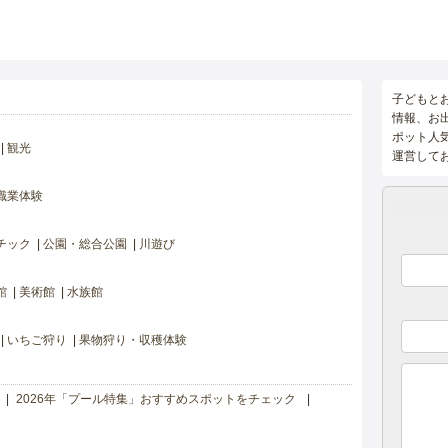
子どもと
情報、お
ポット人
観光
運営して
職業体験
チック
公園・総合公園
川遊び
館
美術館
水族館
いちご狩り
果物狩り・収穫体験
2026年「プール特集」おすすめスポットをチェック