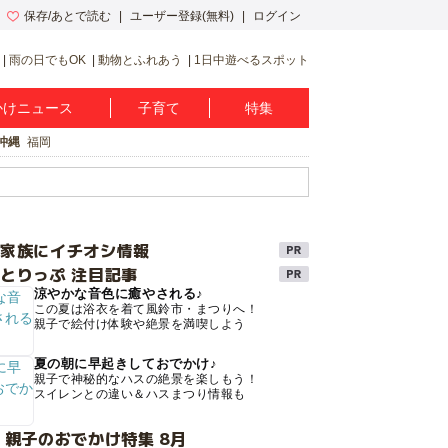
保存/あとで読む
ユーザー登録(無料)
ログイン
雨の日でもOK
動物とふれあう
1日中遊べるスポット
かけニュース
子育て
特集
沖縄
福岡
け家族にイチオシ情報
とりっぷ 注目記事
涼やかな音色に癒やされる♪
この夏は浴衣を着て風鈴市・まつりへ！
親子で絵付け体験や絶景を満喫しよう
夏の朝に早起きしておでかけ♪
親子で神秘的なハスの絶景を楽しもう！
スイレンとの違い＆ハスまつり情報も
 親子のおでかけ特集 8月