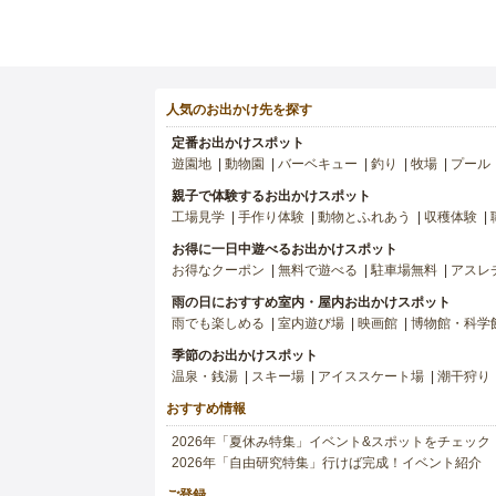
人気のお出かけ先を探す
定番お出かけスポット
遊園地
動物園
バーベキュー
釣り
牧場
プール
親子で体験するお出かけスポット
工場見学
手作り体験
動物とふれあう
収穫体験
お得に一日中遊べるお出かけスポット
お得なクーポン
無料で遊べる
駐車場無料
アスレ
雨の日におすすめ室内・屋内お出かけスポット
雨でも楽しめる
室内遊び場
映画館
博物館・科学
季節のお出かけスポット
温泉・銭湯
スキー場
アイススケート場
潮干狩り
おすすめ情報
2026年「夏休み特集」イベント&スポットをチェック
2026年「自由研究特集」行けば完成！イベント紹介
ご登録