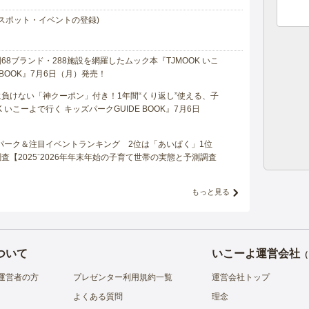
スポット・イベントの登録)
8ブランド・288施設を網羅したムック本『TJMOOK いこ
 BOOK』7月6日（月）発売！
負けない「神クーポン」付き！1年間“くり返し”使える、子
 いこーよで行く キッズパークGUIDE BOOK』7月6日
マパーク＆注目イベントランキング 2位は「あいぱく」1位
【2025⁻2026年年末年始の子育て世帯の実態と予測調査
もっと見る
ついて
いこーよ運営会社
（
運営者の方
プレゼンター利用規約一覧
運営会社トップ
よくある質問
理念