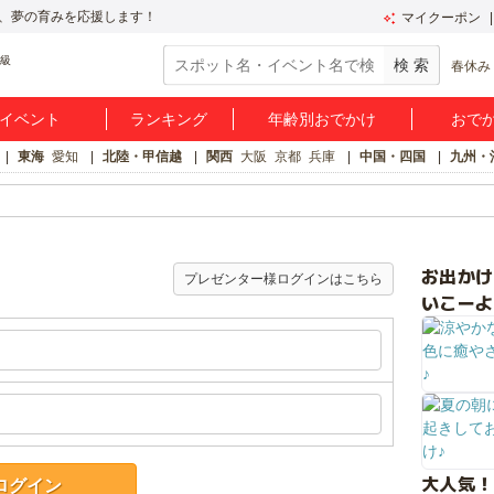
、夢の育みを応援します！
マイクーポン
春休み
イベント
ランキング
年齢別おでかけ
おで
東海
愛知
北陸・甲信越
関西
大阪
京都
兵庫
中国・四国
九州・
お出か
プレゼンター様ログインはこちら
いこーよ
大人気！