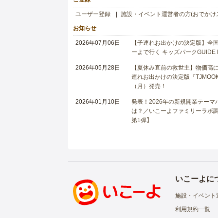
ユーザー登録
施設・イベント運営者の方(おでかけ
お知らせ
2026年07月06日
【子連れお出かけの決定版】全国6
ーよで行く キッズパークGUIDE
2026年05月28日
【夏休み直前の救世主】物価高に
連れお出かけの決定版『TJMOOK
（月）発売！
2026年01月10日
発表！2026年の新規開業テー
は？／いこーよファミリーラボ調査
第1弾】
いこーよに
施設・イベント
利用規約一覧